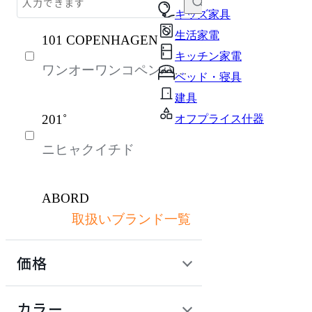
テーブル・デスク
キッズ家具
生活家電
101 COPENHAGEN
収納家具
キッチン家電
ワンオーワンコペンハー
パーソナルブース・集中ブース
ベッド・寝具
ゲン
オフィスアクセサリー・備品
建具
201˚
オフプライス什器
インテリア雑貨
ニヒャクイチド
ライト・照明
ガーデン・屋外
ABORD
キッズ家具
取扱いブランド一覧
アボール
生活家電
価格
キッチン家電
ACME Furniture
ベッド・寝具
定価 / 上代 (税抜)
検索
カラー
アクメファニチャー