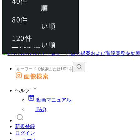
40件
おすすめ順
80件
80件
上代が安い順
動画マニュアル
120件
120件
FAQ
カート
上代が高い順
画像検索
外部サイトの商品をカートに追加
他のサイトで見つけた商品ページのURLを貼り付けて、カートに追加できます
ヘルプ
動画マニュアル
FAQ
新規登録
ログイン
カート