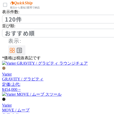
アノニマカステッリ
QuickShip
発注から最短2週間で納品
表示件数:
120件
Another Garden
並び順:
アナザーガーデン
おすすめ順
表示:
ARIAKE
*価格は税抜表記です
アリアケ
Varier
arper
GRAVITY / グラビティ
定価/上代:
アルペール
¥454,000 ~
Varier
arrmet
MOVE / ムーブ