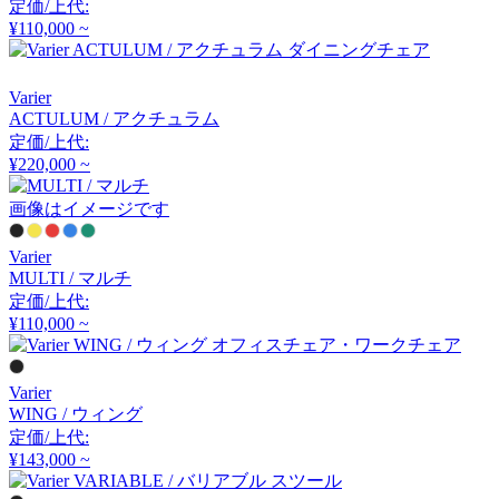
定価/上代:
アーメット
¥110,000 ~
ART WORK STUDIO
Varier
ACTULUM / アクチュラム
アートワークスタジオ
定価/上代:
¥220,000 ~
画像はイメージです
artek
Varier
アルテック
MULTI / マルチ
定価/上代:
¥110,000 ~
Artemide
アルテミデ
Varier
WING / ウィング
定価/上代:
¥143,000 ~
ARUNAi