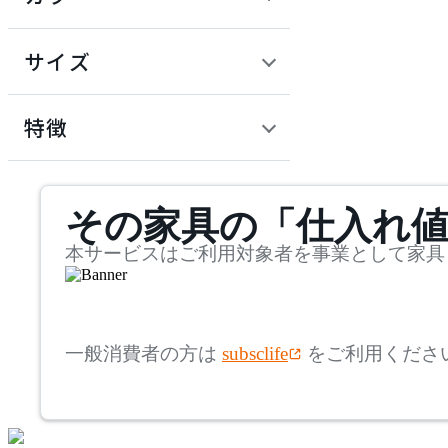
~
建具
オフプライス什器
円
サイズ
ADAL
幅
アダル
検索
特徴
~
ADAL TOTAL INTERIOR
mm
サステナビリティ商品
COLLECTION
その家具の「仕入れ
奥行
検索
アダルトータルインテリ
アコレクション
~
本サービスはご利用対象者を事業として家具
ADRS
mm
高さ
検索
アドレス
一般消費者の方は
subsclife
をご利用くださ
~
AICO
mm
座面高
検索
アイコ