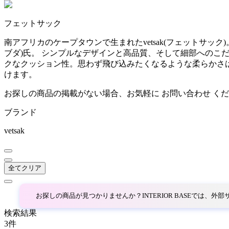
~
フェットサック
AINX
mm
南アフリカのケープタウンで生まれたvetsak(フェットサッ
ブダ)氏。 シンプルなデザインと高品質、そして細部への
アイネクス
クなクッション性。思わず飛び込みたくなるような柔らかさ
けます。
aluna
お探しの商品の掲載がない場合、お気軽に
お問い合わせ
くだ
ブランド
アルナ
vetsak
Andreu World
全てクリア
アンドリューワールド
お探しの商品が見つかりませんか？INTERIOR BASEでは、
ANONIMA CASTELLI
検索結果
3
件