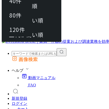
40件
おすすめ順
80件
80件
上代が安い順
動画マニュアル
120件
120件
FAQ
カート
上代が高い順
画像検索
外部サイトの商品をカートに追加
他のサイトで見つけた商品ページのURLを貼り付けて、カートに追加できます
ヘルプ
動画マニュアル
FAQ
新規登録
ログイン
カート