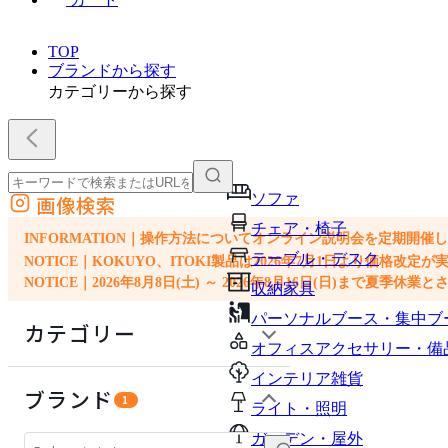
TOP
ブランドから探す
カテゴリーから探す
ソファ
画像検索
外部サイトの商品をカートに追加
チェア・椅子
他のサイトで見つけた商品ページのURLを貼り付けて、カートに追加できます
INFORMATION｜操作方法についてオンライン説明会を定期開催
テーブル・デスク
NOTICE｜KOKUYO、ITOKI製品は2026年7月1日より価
NOTICE｜2026年8月8日(土) ～ 2026年8月16日(日)まで夏季休
収納家具
パーソナルブース・集中ブ
カテゴリー
オフィスアクセサリー・備
インテリア雑貨
インテリア雑貨
ブランド
1
ライト・照明
ソファ
ガーデン・屋外