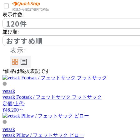
アノニマカステッリ
QuickShip
発注から最短2週間で納品
表示件数:
120件
Another Garden
並び順:
アナザーガーデン
おすすめ順
表示:
ARIAKE
*価格は税抜表記です
アリアケ
vetsak
arper
vetsak Footsak / フェットサック フットサック
定価/上代:
アルペール
¥46,200 ~
vetsak
arrmet
vetsak Pillow / フェットサック ピロー