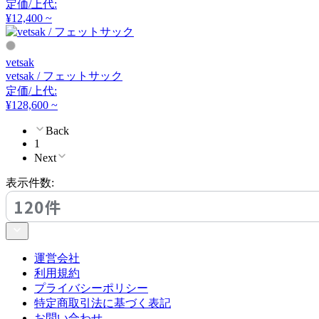
定価/上代:
アーメット
¥12,400 ~
ART WORK STUDIO
vetsak
vetsak / フェットサック
アートワークスタジオ
定価/上代:
¥128,600 ~
Back
artek
1
Next
アルテック
表示件数:
120件
Artemide
アルテミデ
運営会社
利用規約
プライバシーポリシー
ARUNAi
特定商取引法に基づく表記
お問い合わせ