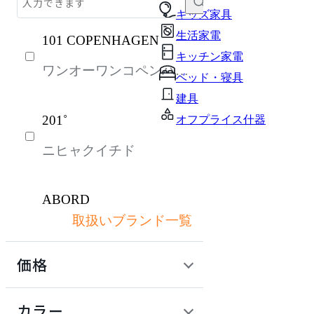
チェア・椅子
キッズ家具
生活家電
101 COPENHAGEN
テーブル・デスク
キッチン家電
ワンオーワンコペンハー
収納家具
ベッド・寝具
ゲン
パーソナルブース・集中ブース
建具
201˚
オフプライス什器
オフィスアクセサリー・備品
ニヒャクイチド
ライト・照明
ガーデン・屋外
ABORD
キッズ家具
取扱いブランド一覧
アボール
生活家電
価格
キッチン家電
ACME Furniture
ベッド・寝具
定価 / 上代 (税抜)
検索
カラー
アクメファニチャー