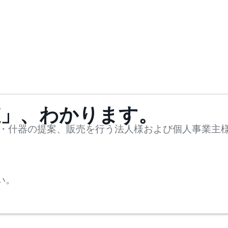
値」、わかります。
・什器の提案、販売を行う法人様および個人事業主
い。