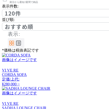
アノニマカステッリ
発注から最短2週間で納品
表示件数:
120件
Another Garden
並び順:
おすすめ順
アナザーガーデン
表示:
ARIAKE
*価格は税抜表記です
アリアケ
画像はイメージです
VI VE RE
arper
CORDA SOFA
定価/上代:
アルペール
¥280,000 ~
画像はイメージです
arrmet
VI VE RE
SADHA LOUNGE CHAIR