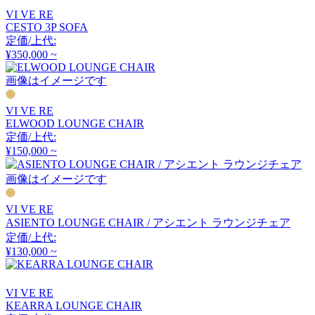
アルナイ
VI VE RE
CESTO 3P SOFA
定価/上代:
¥350,000 ~
Astep
画像はイメージです
アステップ
VI VE RE
ELWOOD LOUNGE CHAIR
定価/上代:
AZUMAYA
¥150,000 ~
アズマヤ
画像はイメージです
VI VE RE
B-LINE
ASIENTO LOUNGE CHAIR / アシエント ラウンジチェア
定価/上代:
ビーライン
¥130,000 ~
VI VE RE
B.C. SAN MICHELE
KEARRA LOUNGE CHAIR