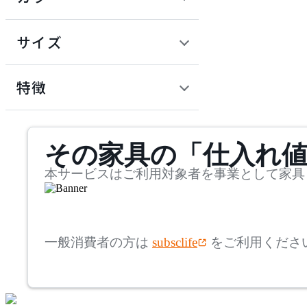
~
建具
オフプライス什器
円
サイズ
ADAL
幅
アダル
検索
特徴
~
ADAL TOTAL INTERIOR
mm
サステナビリティ商品
COLLECTION
その家具の「仕入れ
奥行
検索
アダルトータルインテリ
アコレクション
~
本サービスはご利用対象者を事業として家具
ADRS
mm
高さ
検索
アドレス
一般消費者の方は
subsclife
をご利用くださ
~
AICO
mm
座面高
検索
アイコ