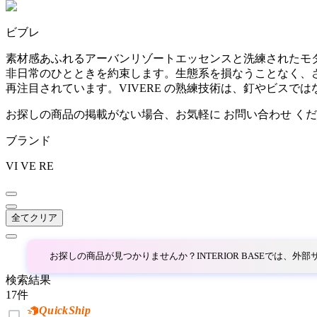
~
ビブレ
AINX
mm
素材感あふれるアーバンリゾートエッセンスと洗練されたモ
非日常のひとときを約束します。生態系を損なうことなく、
アイネクス
再注目されています。VIVERE の熟練技術は、釘やビス
お探しの商品の掲載がない場合、お気軽に
お問い合わせ
くだ
aluna
ブランド
アルナ
VI VE RE
Andreu World
全てクリア
アンドリューワールド
お探しの商品が見つかりませんか？INTERIOR BASEでは、
検索結果
ANONIMA CASTELLI
17
件
QuickShip