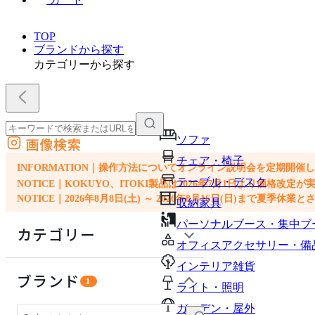
TOP
ブランドから探す
カテゴリーから探す
ソファ
画像検索
外部サイトの商品をカートに追加
チェア・椅子
他のサイトで見つけた商品ページのURLを貼り付けて、カートに追加できます
INFORMATION｜操作方法についてオンライン説明会を定期開催
テーブル・デスク
NOTICE｜KOKUYO、ITOKI製品は2026年7月1日より価
NOTICE｜2026年8月8日(土) ～ 2026年8月16日(日)まで夏季休
収納家具
パーソナルブース・集中ブ
カテゴリー
オフィスアクセサリー・備
インテリア雑貨
ソファ
ブランド
1
ライト・照明
チェア・椅子
ガーデン・屋外