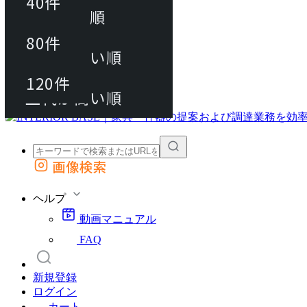
40件
おすすめ順
80件
80件
上代が安い順
動画マニュアル
120件
120件
FAQ
カート
上代が高い順
画像検索
外部サイトの商品をカートに追加
他のサイトで見つけた商品ページのURLを貼り付けて、カートに追加できます
ヘルプ
動画マニュアル
FAQ
新規登録
ログイン
カート