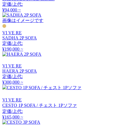
アーメット
定価/上代:
¥94,000 ~
画像はイメージです
ART WORK STUDIO
VI VE RE
アートワークスタジオ
SADHA 2P SOFA
定価/上代:
¥190,000 ~
artek
VI VE RE
アルテック
HAERA 2P SOFA
定価/上代:
¥300,000 ~
Artemide
VI VE RE
アルテミデ
CESTO 1P SOFA / チェスト 1Pソファ
定価/上代:
¥165,000 ~
ARUNAi