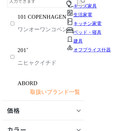
テーブル・デスク
キッズ家具
生活家電
101 COPENHAGEN
収納家具
キッチン家電
ワンオーワンコペンハー
パーソナルブース・集中ブース
ベッド・寝具
ゲン
オフィスアクセサリー・備品
建具
201˚
オフプライス什器
インテリア雑貨
ニヒャクイチド
ライト・照明
ガーデン・屋外
ABORD
キッズ家具
取扱いブランド一覧
アボール
生活家電
価格
キッチン家電
ACME Furniture
ベッド・寝具
定価 / 上代 (税抜)
検索
カラー
アクメファニチャー