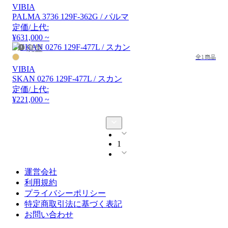
VIBIA
PALMA 3736 129F-362G / パルマ
定価/上代:
¥631,000 ~
廃盤
全1商品
VIBIA
SKAN 0276 129F-477L / スカン
定価/上代:
¥221,000 ~
1
運営会社
利用規約
プライバシーポリシー
特定商取引法に基づく表記
お問い合わせ