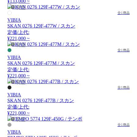
¥133,000 ~
廃盤
全1商品
VIBIA
SKAN 0276 129F-477W / スカン
定価/上代:
¥221,000 ~
廃盤
全1商品
VIBIA
SKAN 0276 129F-477M / スカン
定価/上代:
¥221,000 ~
廃盤
全1商品
VIBIA
SKAN 0276 129F-477B / スカン
定価/上代:
¥221,000 ~
廃盤
全1商品
VIBIA