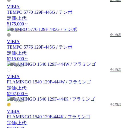
VIBIA
TEMPO 5770 129F-446G / テンポ
定価/上代:
¥175,000 ~
廃盤
全1商品
VIBIA
TEMPO 5776 129F-445G / テンポ
定価/上代:
¥215,000 ~
廃盤
全1商品
VIBIA
FLAMINGO 1540 129F-444W / フラミンゴ
定価/上代:
¥297,000 ~
廃盤
全1商品
VIBIA
FLAMINGO 1540 129F-444K / フラミンゴ
定価/上代: