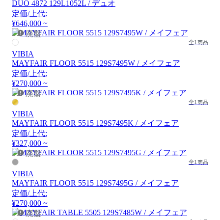
DUO 4872 129L1052L / デュオ
定価/上代:
¥646,000 ~
廃盤
全1商品
VIBIA
MAYFAIR FLOOR 5515 129S7495W / メイフェア
定価/上代:
¥270,000 ~
廃盤
全1商品
VIBIA
MAYFAIR FLOOR 5515 129S7495K / メイフェア
定価/上代:
¥327,000 ~
廃盤
全1商品
VIBIA
MAYFAIR FLOOR 5515 129S7495G / メイフェア
定価/上代:
¥270,000 ~
廃盤