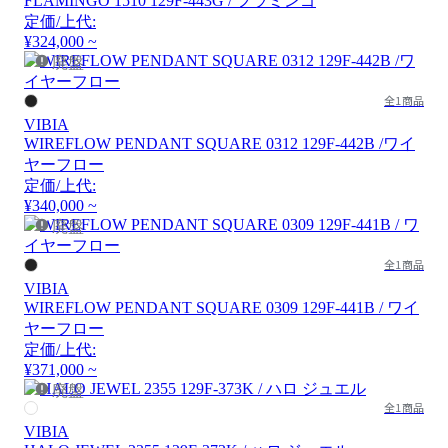
FLAMINGO 1510 129F-443G / フラミンゴ
定価/上代:
¥324,000 ~
廃盤
全1商品
VIBIA
WIREFLOW PENDANT SQUARE 0312 129F-442B /ワイ
ヤーフロー
定価/上代:
¥340,000 ~
廃盤
全1商品
VIBIA
WIREFLOW PENDANT SQUARE 0309 129F-441B / ワイ
ヤーフロー
定価/上代:
¥371,000 ~
廃盤
全1商品
VIBIA