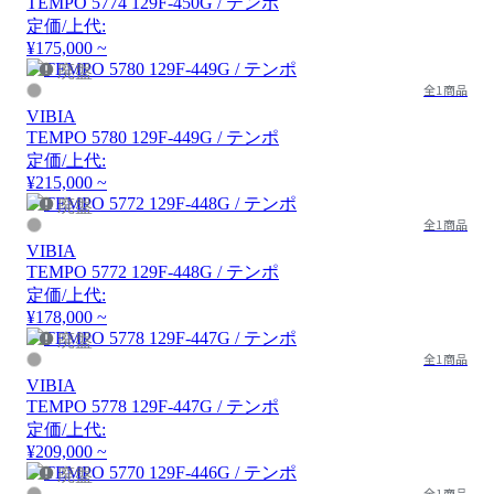
TEMPO 5774 129F-450G / テンポ
定価/上代:
¥175,000 ~
廃盤
全1商品
VIBIA
TEMPO 5780 129F-449G / テンポ
定価/上代:
¥215,000 ~
廃盤
全1商品
VIBIA
TEMPO 5772 129F-448G / テンポ
定価/上代:
¥178,000 ~
廃盤
全1商品
VIBIA
TEMPO 5778 129F-447G / テンポ
定価/上代:
¥209,000 ~
廃盤
全1商品