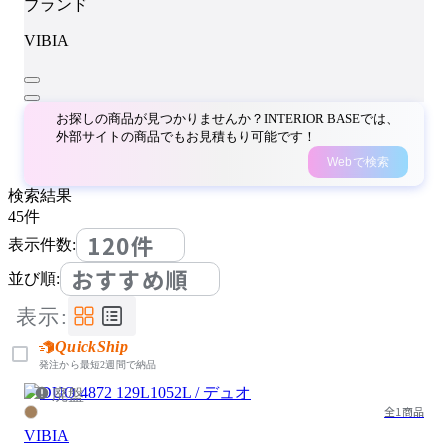
ブランド
VIBIA
お探しの商品が見つかりませんか？INTERIOR BASEでは、
外部サイトの商品でもお見積もり可能です！
Webで検索
検索結果
45
件
120件
表示件数:
おすすめ順
並び順:
表示:
QuickShip
発注から最短2週間で納品
廃盤
全1商品
VIBIA