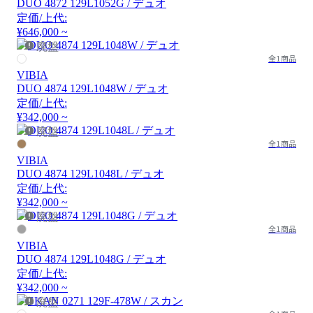
DUO 4872 129L1052G / デュオ
定価/上代:
¥646,000 ~
廃盤
全1商品
VIBIA
DUO 4874 129L1048W / デュオ
定価/上代:
¥342,000 ~
廃盤
全1商品
VIBIA
DUO 4874 129L1048L / デュオ
定価/上代:
¥342,000 ~
廃盤
全1商品
VIBIA
DUO 4874 129L1048G / デュオ
定価/上代:
¥342,000 ~
廃盤