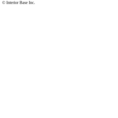
© Interior Base Inc.