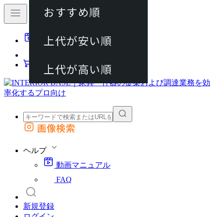
おすすめ順
80件
上代が安い順
動画マニュアル
120件
FAQ
カート
上代が高い順
画像検索
外部サイトの商品をカートに追加
他のサイトで見つけた商品ページのURLを貼り付けて、カートに追加できます
ヘルプ
動画マニュアル
FAQ
新規登録
ログイン