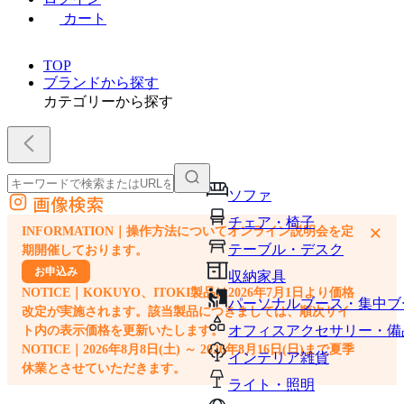
カート
TOP
ブランドから探す
カテゴリーから探す
ソファ
画像検索
外部サイトの商品をカートに追加
チェア・椅子
×
INFORMATION｜操作方法についてオンライン説明会を定
他のサイトで見つけた商品ページのURLを貼り付けて、カートに追加できます
テーブル・デスク
期開催しております。
お申込み
収納家具
NOTICE｜KOKUYO、ITOKI製品は2026年7月1日より価格
パーソナルブース・集中ブ
改定が実施されます。該当製品につきましては、順次サイ
オフィスアクセサリー・備
ト内の表示価格を更新いたします。
NOTICE｜2026年8月8日(土) ～ 2026年8月16日(日)まで夏季
インテリア雑貨
休業とさせていただきます。
ライト・照明