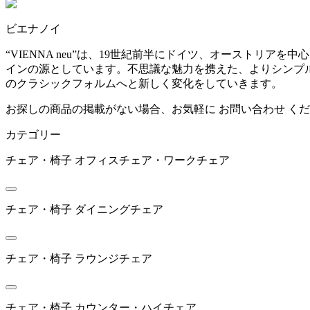
~
ビエナノイ
ANONIMA CASTELLI
mm
“VIENNA neu”は、19世紀前半にドイツ、オーストリ
インの源としています。不思議な魅力を携えた、よりシンプルな
アノニマカステッリ
のクラシックフォルムへと新しく変化をしていきます。
お探しの商品の掲載がない場合、お気軽に
お問い合わせ
くだ
ARIAKE
カテゴリー
アリアケ
チェア・椅子
オフィスチェア・ワークチェア
arper
チェア・椅子
ダイニングチェア
アルペール
チェア・椅子
ラウンジチェア
artek
チェア・椅子
カウンター・ハイチェア