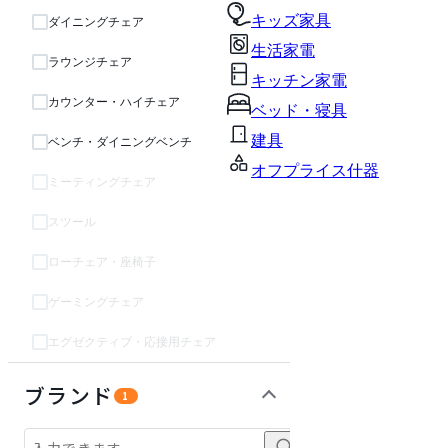
キッズ家具
ダイニングチェア
生活家電
ラウンジチェア
キッチン家電
カウンター・ハイチェア
ベッド・寝具
建具
ベンチ・ダイニングベンチ
オフプライス什器
ミーティングチェア
スツール
ローチェア・座椅子
ゲーミングチェア
エグゼクティブ・応接用チェア
テーブル・デスク
収納家具
オフィスアクセサリー・備品
インテリア雑貨
パーソナルブース・集中ブース
ライト・照明
ガーデン・屋外
キッズ家具
生活家電
キッチン家電
ベッド・寝具
建具
オフプライス什器
ブランド
1