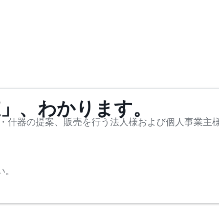
値」、わかります。
・什器の提案、販売を行う法人様および個人事業主
い。