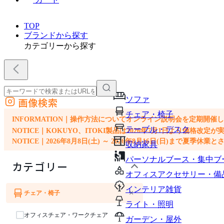
TOP
ブランドから探す
カテゴリーから探す
ソファ
画像検索
外部サイトの商品をカートに追加
チェア・椅子
他のサイトで見つけた商品ページのURLを貼り付けて、カートに追加できます
INFORMATION｜操作方法についてオンライン説明会を定期開催
テーブル・デスク
NOTICE｜KOKUYO、ITOKI製品は2026年7月1日より価
NOTICE｜2026年8月8日(土) ～ 2026年8月16日(日)まで夏季休
収納家具
パーソナルブース・集中ブ
カテゴリー
オフィスアクセサリー・備
インテリア雑貨
×
チェア・椅子
ソファ
ライト・照明
オフィスチェア・ワークチェア
ガーデン・屋外