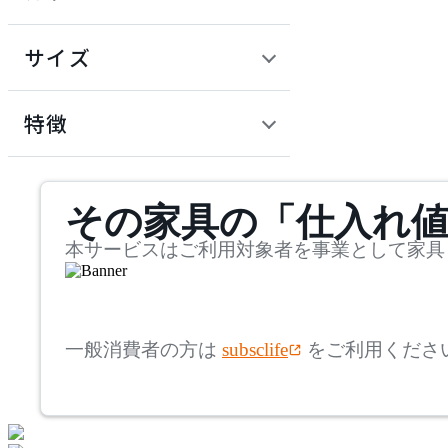
~
円
サイズ
ADAL TOTAL INTERIOR
COLLECTION
幅
アダルトータルインテリ
検索
特徴
アコレクション
~
ADRS
mm
サステナビリティ商品
その家具の「仕入れ
奥行
検索
アドレス
~
本サービスはご利用対象者を事業として家具
AICO
mm
高さ
検索
アイコ
一般消費者の方は
subsclife
をご利用くださ
~
Andreu World
mm
座面高
検索
アンドリューワールド