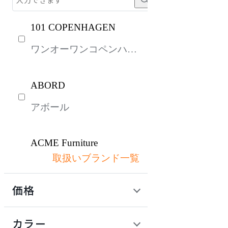
101 COPENHAGEN
ワンオーワンコペンハー
ゲン
ABORD
アボール
ACME Furniture
取扱いブランド一覧
アクメファニチャー
価格
ADAL
定価 / 上代 (税抜)
検索
カラー
アダル