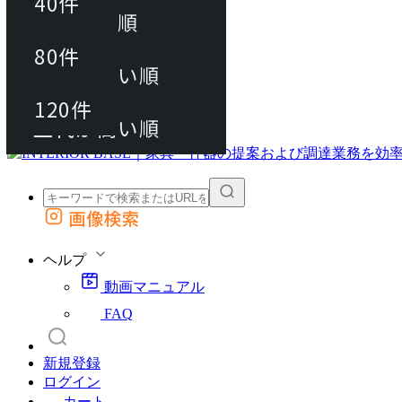
40件
おすすめ順
80件
80件
上代が安い順
動画マニュアル
120件
120件
FAQ
カート
上代が高い順
画像検索
外部サイトの商品をカートに追加
他のサイトで見つけた商品ページのURLを貼り付けて、カートに追加できます
ヘルプ
動画マニュアル
FAQ
新規登録
ログイン
カート