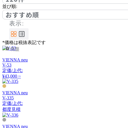
ボーコンセプト
並び順:
おすすめ順
bogaerts label
表示:
ボガーツ・ラベル
*価格は税抜表記です
廃盤
by interiors
VIENNA neu
V-53
バイインテリアズ
定価/上代:
¥43,000 ~
CARBON STOCK FURNI
VIENNA neu
TURE
V-335
カーボンストックファニ
定価/上代:
チャー
都度見積
Cerantola
VIENNA neu