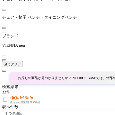
アルテック
チェア・椅子
ベンチ・ダイニングベンチ
ARUNAi
アルナイ
ブランド
VIENNA neu
AZUMAYA
アズマヤ
全てクリア
bellacontte
お探しの商品が見つかりませんか？INTERIOR BASEでは、
検索結果
ベラコンテ
33
件
QuickShip
発注から最短2週間で納品
BoConcept
表示件数:
120件