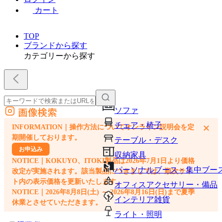
カート
TOP
ブランドから探す
カテゴリーから探す
画像検索
ソファ
外部サイトの商品をカートに追加
チェア・椅子
×
INFORMATION｜操作方法についてオンライン説明会を定
他のサイトで見つけた商品ページのURLを貼り付けて、カートに追加できます
期開催しております。
テーブル・デスク
お申込み
収納家具
NOTICE｜KOKUYO、ITOKI製品は2026年7月1日より価格
パーソナルブース・集中ブー
改定が実施されます。該当製品につきましては、順次サイ
ト内の表示価格を更新いたします。
オフィスアクセサリー・備品
NOTICE｜2026年8月8日(土) ～ 2026年8月16日(日)まで夏季
インテリア雑貨
休業とさせていただきます。
ライト・照明