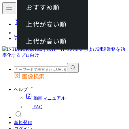
おすすめ順
80件
上代が安い順
動画マニュアル
120件
FAQ
カート
上代が高い順
画像検索
外部サイトの商品をカートに追加
他のサイトで見つけた商品ページのURLを貼り付けて、カートに追加できます
ヘルプ
動画マニュアル
FAQ
新規登録
ログイン