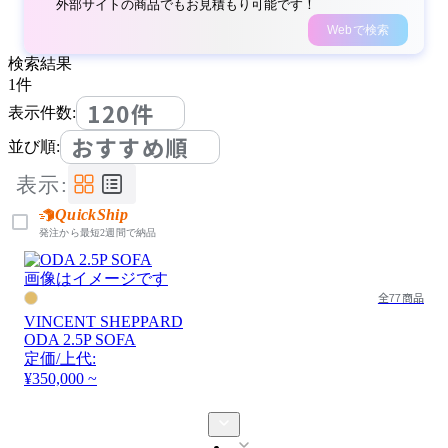
外部サイトの商品でもお見積もり可能です！
Webで検索
検索結果
1
件
120件
表示件数:
おすすめ順
並び順:
表示:
QuickShip
発注から最短2週間で納品
画像はイメージです
全77商品
VINCENT SHEPPARD
ODA 2.5P SOFA
定価/上代:
¥350,000 ~