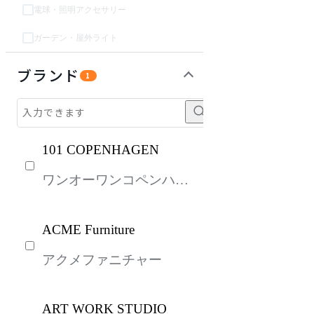
電球・照明アクセサリー
ガーデン・屋外ライト
ガーデン・屋外
収納家具
パーソナルブース・集中ブース
オフィスアクセサリー・備品
キッズ家具
生活家電
キッチン家電
ベッド・寝具
建具
オフプライス什器
ブランド
1
101 COPENHAGEN
ワンオーワンコペンハー
ゲン
ACME Furniture
アクメファニチャー
ART WORK STUDIO