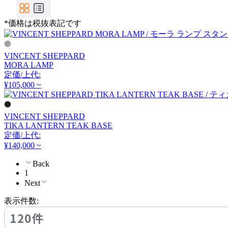
FLOS
*価格は税抜表記です
フロス
VINCENT SHEPPARD
FOSCARINI
MORA LAMP
定価/上代:
フォスカリーニ
¥105,000 ~
VINCENT SHEPPARD
Frank Lloyd Wright
TIKA LANTERN TEAK BASE
定価/上代:
フランク ロイド ライト
¥140,000 ~
Back
1
FRITZ HANSEN
Next
フリッツハンセン
表示件数:
120件