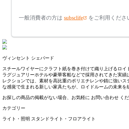
mm
高さ
検索
アズマヤ
一般消費者の方は
subsclife
をご利用くださ
~
BoConcept
mm
座面高
検索
ボーコンセプト
~
ヴィンセント シェパード
CL Sterling & Son
mm
スチールワイヤーにクラフト紙を巻き付けて織り上げるロイドル
ラグジュアリーホテルや豪華客船などで採用されてきた実績
シーエル スターリングア
レクションでは、素材を高比重のポリエチレンや錆に強いス
ンドサン
な感覚で生まれる新しい家具たちが、ロイドルームの未来を
cosine
お探しの商品の掲載がない場合、お気軽に
お問い合わせ
くだ
カテゴリー
コサイン
ライト・照明
スタンドライト・フロアライト