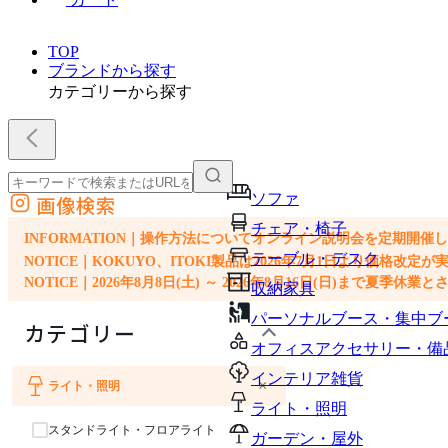
TOP
ブランドから探す
カテゴリーから探す
ソファ
画像検索
外部サイトの商品をカートに追加
チェア・椅子
他のサイトで見つけた商品ページのURLを貼り付けて、カートに追加できます
INFORMATION｜操作方法についてオンライン説明会を定期開催
テーブル・デスク
NOTICE｜KOKUYO、ITOKI製品は2026年7月1日より価
NOTICE｜2026年8月8日(土) ～ 2026年8月16日(日)まで夏季休
収納家具
パーソナルブース・集中ブ
カテゴリー
オフィスアクセサリー・備
インテリア雑貨
×
ライト・照明
ソファ
チェア・椅子
テーブル・デスク
インテリア雑貨
ライト・照明
スタンドライト・フロアライト
ガーデン・屋外