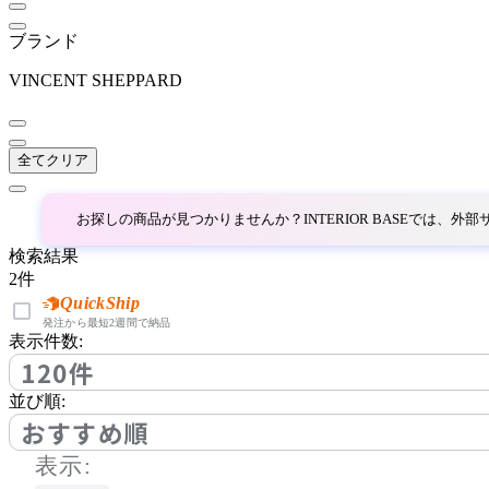
DCW éditions
ブランド
ディーシーダブリューエ
ディションズ
VINCENT SHEPPARD
DI CLASSE
全てクリア
ディクラッセ
お探しの商品が見つかりませんか？INTERIOR BASEでは、
ELUX
検索結果
2
件
エルックス
QuickShip
発注から最短2週間で納品
表示件数:
120件
Estiluz
並び順:
エスティルース
おすすめ順
表示: