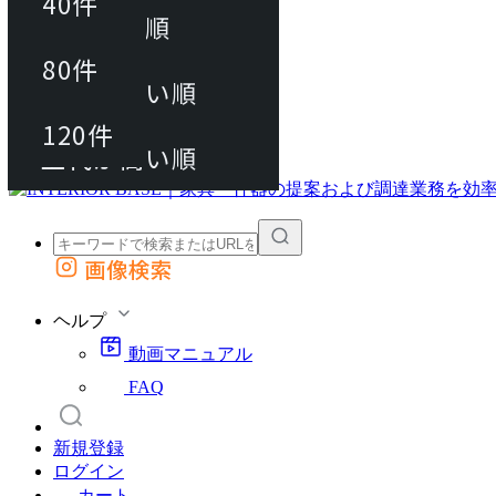
40件
おすすめ順
80件
80件
上代が安い順
動画マニュアル
120件
120件
FAQ
カート
上代が高い順
画像検索
外部サイトの商品をカートに追加
他のサイトで見つけた商品ページのURLを貼り付けて、カートに追加できます
ヘルプ
動画マニュアル
FAQ
新規登録
ログイン
カート