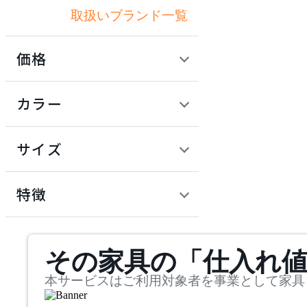
取扱いブランド一覧
アートワークスタジオ
価格
artek
定価 / 上代 (税抜)
検索
カラー
アルテック
~
円
サイズ
Artemide
幅
アルテミデ
検索
特徴
~
Astep
mm
サステナビリティ商品
その家具の「仕入れ
奥行
検索
アステップ
~
本サービスはご利用対象者を事業として家具
AZUMAYA