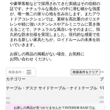
や豪華客船などで採用されてきた実績はその信頼の
証です。ナチュラルな風合いの中に潜む確かな強度
が、唯一無二の座り心地を生み出します。またアウ
トドアコレクションでは、素材を高比重のポリエチ
レンや錆に強いステンレスやアルミニウムに置き換
えることで、ナチュラルな風合いをそのままに、恒
久的な防水仕様を実現しました。現代的な感覚で生
まれる新しい家具たちが、ロイドルームの未来を紡
いでいきます。
お探しの商品の掲載がない場合、お気軽に
お問い合わせ
ください。
検索条件：
検索条件をクリア
カテゴリー
ブラ
VINC
テーブル・デスク
サイドテーブル・ナイトテーブル
お探しの商品が見つかりませんか？INTERIOR BASEでは、