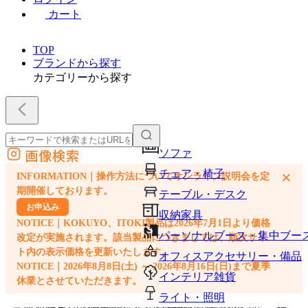
カート
TOP
ブランドから探す
カテゴリーから探す
画像検索
ソファ
外部サイトの商品をカートに追加
チェア・椅子
×
INFORMATION｜操作方法についてオンライン説明会を定
他のサイトで見つけた商品ページのURLを貼り付けて、カートに追加できます
期開催しております。
テーブル・デスク
お申込み
収納家具
NOTICE｜KOKUYO、ITOKI製品は2026年7月1日より価格
パーソナルブース・集中ブー
改定が実施されます。該当製品につきましては、順次サイ
ト内の表示価格を更新いたします。
オフィスアクセサリー・備品
NOTICE｜2026年8月8日(土) ～ 2026年8月16日(日)まで夏季
インテリア雑貨
休業とさせていただきます。
ライト・照明