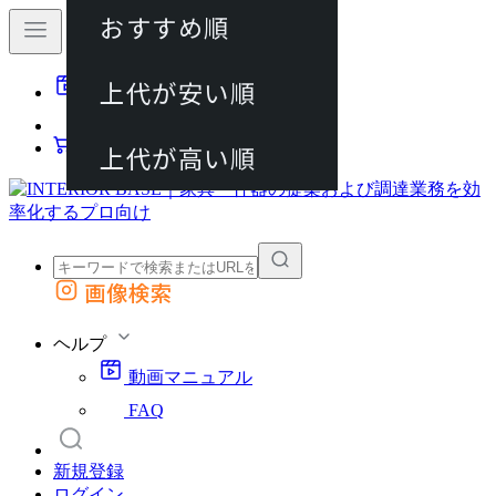
おすすめ順
80件
上代が安い順
動画マニュアル
120件
FAQ
カート
上代が高い順
画像検索
外部サイトの商品をカートに追加
他のサイトで見つけた商品ページのURLを貼り付けて、カートに追加できます
ヘルプ
動画マニュアル
FAQ
新規登録
ログイン