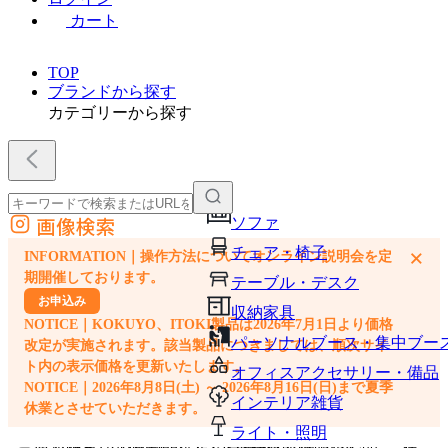
カート
TOP
ブランドから探す
カテゴリーから探す
画像検索
ソファ
外部サイトの商品をカートに追加
チェア・椅子
×
INFORMATION｜操作方法についてオンライン説明会を定
他のサイトで見つけた商品ページのURLを貼り付けて、カートに追加できます
期開催しております。
テーブル・デスク
お申込み
収納家具
NOTICE｜KOKUYO、ITOKI製品は2026年7月1日より価格
パーソナルブース・集中ブー
改定が実施されます。該当製品につきましては、順次サイ
ト内の表示価格を更新いたします。
オフィスアクセサリー・備品
NOTICE｜2026年8月8日(土) ～ 2026年8月16日(日)まで夏季
インテリア雑貨
休業とさせていただきます。
ライト・照明