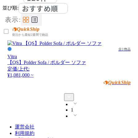
おすすめ順
並び順:
表示:
QuickShip
発注から最短2週間で納品
全2商品
Vitra
【QS】Polder Sofa / ポルダー ソファ
定価/上代:
¥1,081,000 ~
QuickShip
1
運営会社
利用規約