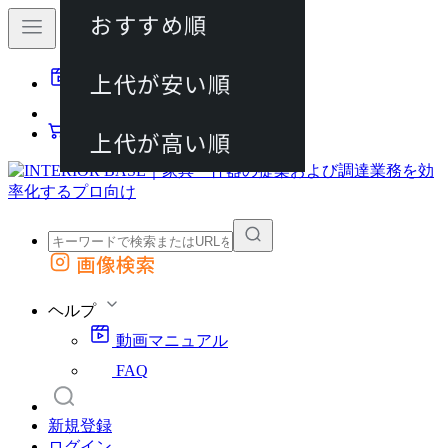
おすすめ順
80件
上代が安い順
動画マニュアル
120件
FAQ
カート
上代が高い順
画像検索
外部サイトの商品をカートに追加
他のサイトで見つけた商品ページのURLを貼り付けて、カートに追加できます
ヘルプ
動画マニュアル
FAQ
新規登録
ログイン