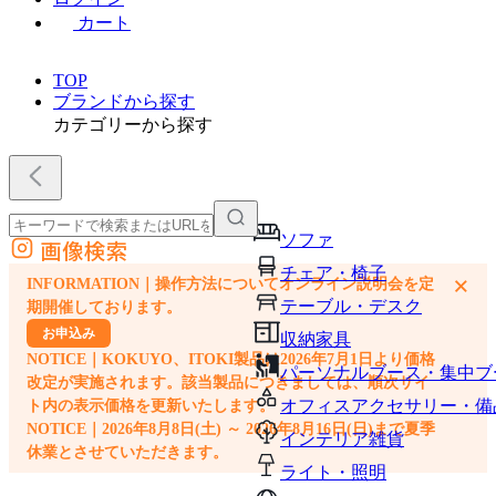
カート
TOP
ブランドから探す
カテゴリーから探す
ソファ
画像検索
外部サイトの商品をカートに追加
チェア・椅子
×
INFORMATION｜操作方法についてオンライン説明会を定
他のサイトで見つけた商品ページのURLを貼り付けて、カートに追加できます
テーブル・デスク
期開催しております。
お申込み
収納家具
NOTICE｜KOKUYO、ITOKI製品は2026年7月1日より価格
パーソナルブース・集中ブ
改定が実施されます。該当製品につきましては、順次サイ
オフィスアクセサリー・備
ト内の表示価格を更新いたします。
NOTICE｜2026年8月8日(土) ～ 2026年8月16日(日)まで夏季
インテリア雑貨
休業とさせていただきます。
ライト・照明