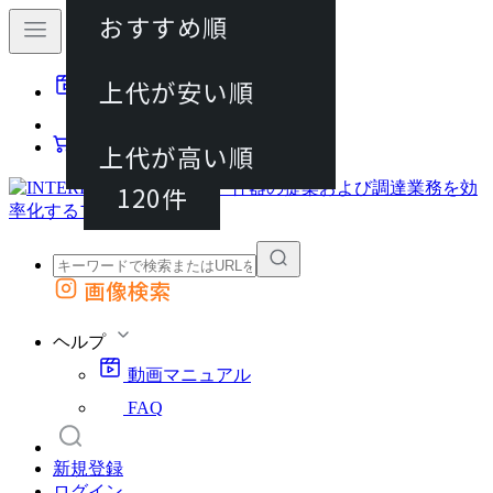
おすすめ順
40件
上代が安い順
動画マニュアル
80件
FAQ
カート
上代が高い順
120件
画像検索
外部サイトの商品をカートに追加
他のサイトで見つけた商品ページのURLを貼り付けて、カートに追加できます
ヘルプ
動画マニュアル
FAQ
新規登録
ログイン