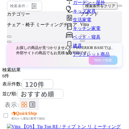
ガーデン・屋外
検索条件：
検索条件をクリア
キッズ家具
カテゴリー
ブランド
生活家電
Vitra
チェア・椅子
ミーティングチェア
キッチン家電
ベッド・寝具
建具
お探しの商品が見つかりませんか？INTERIOR BASEでは、
外部サイトの商品でもお見積もり可能です！
アウトレット商品
Webで検索
検索結果
6
件
120件
表示件数:
おすすめ順
並び順:
表示:
QuickShip
発注から最短2週間で納品