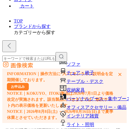
カート
TOP
ブランドから探す
カテゴリーから探す
画像検索
ソファ
外部サイトの商品をカートに追加
チェア・椅子
×
INFORMATION｜操作方法についてオンライン説明会を定
他のサイトで見つけた商品ページのURLを貼り付けて、カートに追加できます
期開催しております。
テーブル・デスク
お申込み
収納家具
NOTICE｜KOKUYO、ITOKI製品は2026年7月1日より価格
パーソナルブース・集中ブー
改定が実施されます。該当製品につきましては、順次サイ
ト内の表示価格を更新いたします。
オフィスアクセサリー・備品
NOTICE｜2026年8月8日(土) ～ 2026年8月16日(日)まで夏季
インテリア雑貨
休業とさせていただきます。
ライト・照明