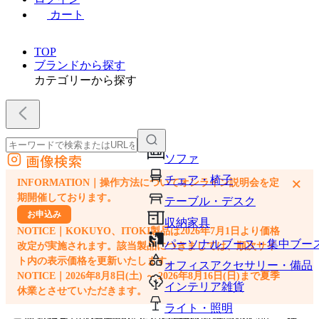
カート
TOP
ブランドから探す
カテゴリーから探す
画像検索
ソファ
外部サイトの商品をカートに追加
チェア・椅子
×
INFORMATION｜操作方法についてオンライン説明会を定
他のサイトで見つけた商品ページのURLを貼り付けて、カートに追加できます
期開催しております。
テーブル・デスク
お申込み
収納家具
NOTICE｜KOKUYO、ITOKI製品は2026年7月1日より価格
パーソナルブース・集中ブー
改定が実施されます。該当製品につきましては、順次サイ
ト内の表示価格を更新いたします。
オフィスアクセサリー・備品
NOTICE｜2026年8月8日(土) ～ 2026年8月16日(日)まで夏季
インテリア雑貨
休業とさせていただきます。
ライト・照明