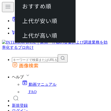
おすすめ順
80件
上代が安い順
動画マニュアル
120件
FAQ
カート
上代が高い順
画像検索
外部サイトの商品をカートに追加
他のサイトで見つけた商品ページのURLを貼り付けて、カートに追加できます
ヘルプ
動画マニュアル
FAQ
新規登録
ログイン