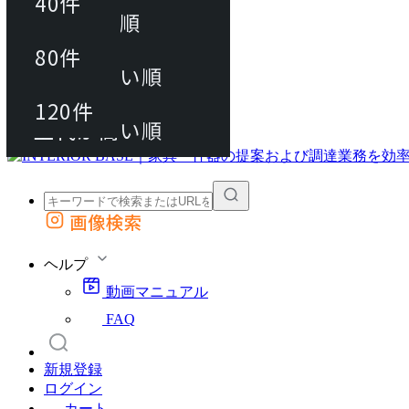
40件
おすすめ順
80件
80件
上代が安い順
動画マニュアル
120件
120件
FAQ
カート
上代が高い順
画像検索
外部サイトの商品をカートに追加
他のサイトで見つけた商品ページのURLを貼り付けて、カートに追加できます
ヘルプ
動画マニュアル
FAQ
新規登録
ログイン
カート