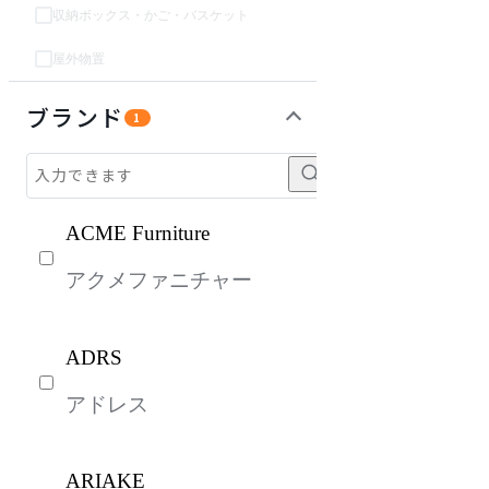
収納ボックス・かご・バスケット
屋外物置
ソファ
チェア・椅子
テーブル・デスク
パーソナルブース・集中ブース
オフィスアクセサリー・備品
インテリア雑貨
ライト・照明
ガーデン・屋外
キッズ家具
生活家電
キッチン家電
ベッド・寝具
建具
オフプライス什器
ブランド
1
ACME Furniture
アクメファニチャー
ADRS
アドレス
ARIAKE