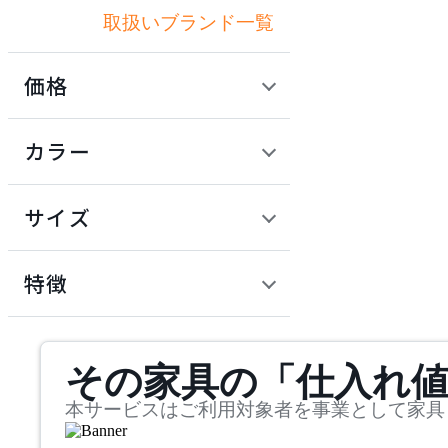
取扱いブランド一覧
アリアケ
価格
ARUNAi
定価 / 上代 (税抜)
検索
カラー
アルナイ
~
円
サイズ
AZUMAYA
幅
アズマヤ
検索
特徴
~
BoConcept
mm
サステナビリティ商品
その家具の「仕入れ
奥行
検索
ボーコンセプト
~
本サービスはご利用対象者を事業として家具
COMPLEX UNIVERSAL