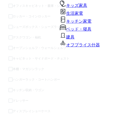
キッズ家具
オフィスキャビネット・書庫・システム収納
生活家電
ロッカー・コインロッカー
キッチン家電
シューズボックス・シューズラック
ベッド・寝具
建具
デスクワゴン・袖机
オフプライス什器
オープンシェルフ・ウォールシェルフ・ラック
キャビネット・サイドボード・チェスト
本棚・マガジンラック
ハンガーラック・コートハンガー
キッチン収納・ワゴン
ドレッサー
ディスプレイショーケース