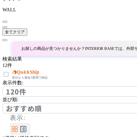
EDDA
WALL
エッダ
全てクリア
ETHNICRAFT
お探しの商品が見つかりませんか？INTERIOR BASEでは、
エスニクラフト
検索結果
12
件
FIS
QuickShip
発注から最短2週間で納品
表示件数:
エフアイエス
120件
並び順:
FRONT PAGE NEWS
おすすめ順
表示:
フロント・ページ・ニュ
ース