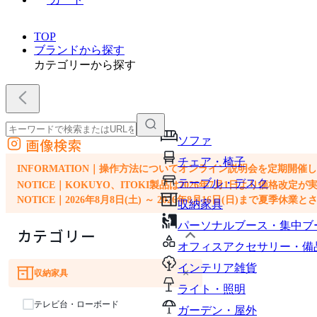
TOP
ブランドから探す
カテゴリーから探す
ソファ
画像検索
外部サイトの商品をカートに追加
チェア・椅子
他のサイトで見つけた商品ページのURLを貼り付けて、カートに追加できます
INFORMATION｜操作方法についてオンライン説明会を定期開催
テーブル・デスク
NOTICE｜KOKUYO、ITOKI製品は2026年7月1日より価
NOTICE｜2026年8月8日(土) ～ 2026年8月16日(日)まで夏季休
収納家具
パーソナルブース・集中ブ
カテゴリー
オフィスアクセサリー・備
インテリア雑貨
×
収納家具
ライト・照明
テレビ台・ローボード
ガーデン・屋外