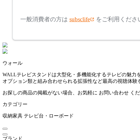
mm
FURNITURE SUPPLY
高さ
検索
コンプレックスユニバー
一般消費者の方は
subsclife
をご利用くださ
サルファニチャーサプラ
~
イ
CondeHouse
mm
座面高
検索
カンディハウス
~
ウォール
Corvis
mm
WALLテレビスタンドは大型化・多機能化するテレビの魅
オプション類と組み合わせられる拡張性など最高の視聴体験
コルビス
お探しの商品の掲載がない場合、お気軽に
お問い合わせ
くだ
カテゴリー
CRUSH CRASH PROJECT
収納家具
テレビ台・ローボード
クラッシュクラッシュプ
ロジェクト
ブランド