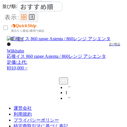
おすすめ順
並び順:
表示:
QuickShip
発注から最短2週間で納品
廃盤
全3商品
Wilkhahn
応接イス 860 range Asienta / 860レンジ アシエンタ
定価/上代:
¥910,000 ~
1
運営会社
利用規約
プライバシーポリシー
特定商取引法に基づく表記