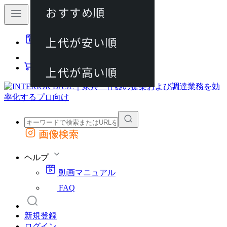
おすすめ順
80件
上代が安い順
動画マニュアル
120件
FAQ
カート
上代が高い順
画像検索
外部サイトの商品をカートに追加
他のサイトで見つけた商品ページのURLを貼り付けて、カートに追加できます
ヘルプ
動画マニュアル
FAQ
新規登録
ログイン