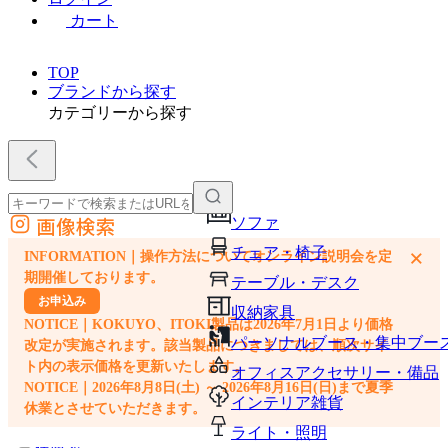
カート
TOP
ブランドから探す
カテゴリーから探す
画像検索
ソファ
外部サイトの商品をカートに追加
チェア・椅子
×
INFORMATION｜操作方法についてオンライン説明会を定
他のサイトで見つけた商品ページのURLを貼り付けて、カートに追加できます
期開催しております。
テーブル・デスク
お申込み
収納家具
NOTICE｜KOKUYO、ITOKI製品は2026年7月1日より価格
パーソナルブース・集中ブー
改定が実施されます。該当製品につきましては、順次サイ
ト内の表示価格を更新いたします。
オフィスアクセサリー・備品
NOTICE｜2026年8月8日(土) ～ 2026年8月16日(日)まで夏季
インテリア雑貨
休業とさせていただきます。
ライト・照明