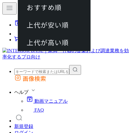
おすすめ順
80件
上代が安い順
動画マニュアル
120件
FAQ
カート
上代が高い順
画像検索
外部サイトの商品をカートに追加
他のサイトで見つけた商品ページのURLを貼り付けて、カートに追加できます
ヘルプ
動画マニュアル
FAQ
新規登録
ログイン