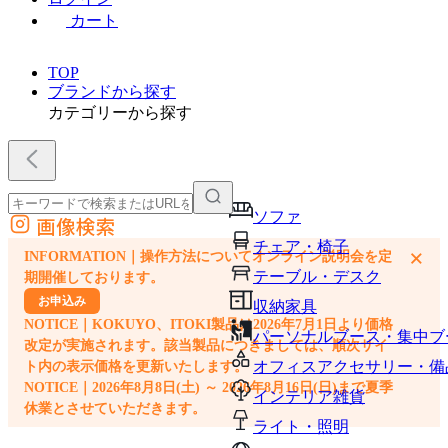
カート
TOP
ブランドから探す
カテゴリーから探す
ソファ
画像検索
外部サイトの商品をカートに追加
チェア・椅子
×
INFORMATION｜操作方法についてオンライン説明会を定
他のサイトで見つけた商品ページのURLを貼り付けて、カートに追加できます
テーブル・デスク
期開催しております。
お申込み
収納家具
NOTICE｜KOKUYO、ITOKI製品は2026年7月1日より価格
パーソナルブース・集中ブ
改定が実施されます。該当製品につきましては、順次サイ
オフィスアクセサリー・備
ト内の表示価格を更新いたします。
NOTICE｜2026年8月8日(土) ～ 2026年8月16日(日)まで夏季
インテリア雑貨
休業とさせていただきます。
ライト・照明