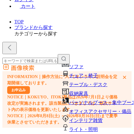
カート
TOP
ブランドから探す
カテゴリーから探す
画像検索
ソファ
外部サイトの商品をカートに追加
チェア・椅子
×
INFORMATION｜操作方法についてオンライン説明会を定
他のサイトで見つけた商品ページのURLを貼り付けて、カートに追加できます
期開催しております。
テーブル・デスク
お申込み
収納家具
NOTICE｜KOKUYO、ITOKI製品は2026年7月1日より価格
パーソナルブース・集中ブー
改定が実施されます。該当製品につきましては、順次サイ
ト内の表示価格を更新いたします。
オフィスアクセサリー・備品
NOTICE｜2026年8月8日(土) ～ 2026年8月16日(日)まで夏季
インテリア雑貨
休業とさせていただきます。
ライト・照明