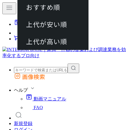
おすすめ順
80件
上代が安い順
動画マニュアル
120件
FAQ
カート
上代が高い順
画像検索
外部サイトの商品をカートに追加
他のサイトで見つけた商品ページのURLを貼り付けて、カートに追加できます
ヘルプ
動画マニュアル
FAQ
新規登録
ログイン