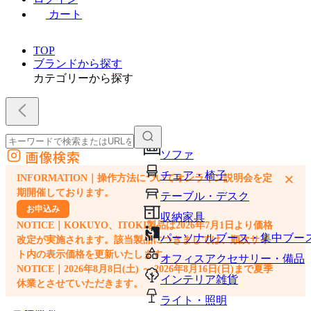
カート
TOP
ブランドから探す
カテゴリーから探す
画像検索
ソファ
外部サイトの商品をカートに追加
チェア・椅子
×
INFORMATION｜操作方法についてオンライン説明会を定
他のサイトで見つけた商品ページのURLを貼り付けて、カートに追加できます
期開催しております。
テーブル・デスク
お申込み
収納家具
NOTICE｜KOKUYO、ITOKI製品は2026年7月1日より価格
パーソナルブース・集中ブー
改定が実施されます。該当製品につきましては、順次サイ
ト内の表示価格を更新いたします。
オフィスアクセサリー・備品
NOTICE｜2026年8月8日(土) ～ 2026年8月16日(日)まで夏季
インテリア雑貨
休業とさせていただきます。
ライト・照明