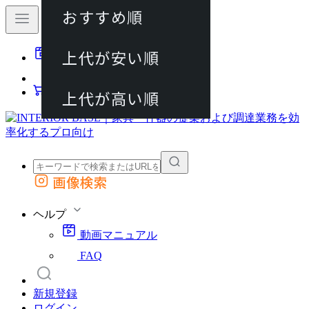
おすすめ順
80件
上代が安い順
動画マニュアル
120件
FAQ
カート
上代が高い順
画像検索
外部サイトの商品をカートに追加
他のサイトで見つけた商品ページのURLを貼り付けて、カートに追加できます
ヘルプ
動画マニュアル
FAQ
新規登録
ログイン