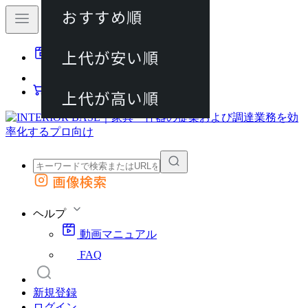
おすすめ順
80件
上代が安い順
動画マニュアル
120件
FAQ
カート
上代が高い順
画像検索
外部サイトの商品をカートに追加
他のサイトで見つけた商品ページのURLを貼り付けて、カートに追加できます
ヘルプ
動画マニュアル
FAQ
新規登録
ログイン