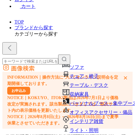
カート
TOP
ブランドから探す
カテゴリーから探す
画像検索
ソファ
外部サイトの商品をカートに追加
チェア・椅子
×
INFORMATION｜操作方法についてオンライン説明会を定
他のサイトで見つけた商品ページのURLを貼り付けて、カートに追加できます
期開催しております。
テーブル・デスク
お申込み
収納家具
NOTICE｜KOKUYO、ITOKI製品は2026年7月1日より価格
パーソナルブース・集中ブー
改定が実施されます。該当製品につきましては、順次サイ
ト内の表示価格を更新いたします。
オフィスアクセサリー・備品
NOTICE｜2026年8月8日(土) ～ 2026年8月16日(日)まで夏季
インテリア雑貨
休業とさせていただきます。
ライト・照明