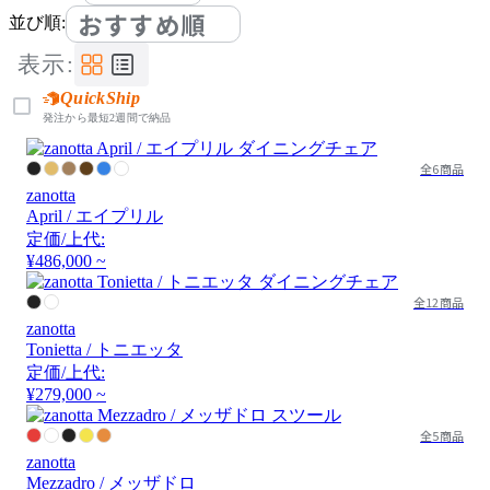
おすすめ順
並び順:
表示:
QuickShip
発注から最短2週間で納品
全6商品
zanotta
April / エイプリル
定価/上代:
¥486,000 ~
全12商品
zanotta
Tonietta / トニエッタ
定価/上代:
¥279,000 ~
全5商品
zanotta
Mezzadro / メッザドロ