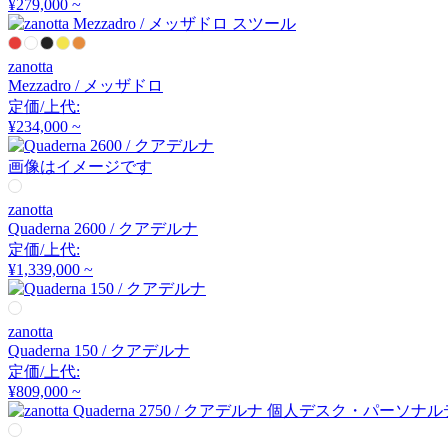
¥279,000 ~
アーメット
zanotta
ART WORK STUDIO
Mezzadro / メッザドロ
定価/上代:
アートワークスタジオ
¥234,000 ~
画像はイメージです
artek
zanotta
Quaderna 2600 / クアデルナ
アルテック
定価/上代:
¥1,339,000 ~
Artemide
zanotta
Quaderna 150 / クアデルナ
アルテミデ
定価/上代:
¥809,000 ~
ARUNAi