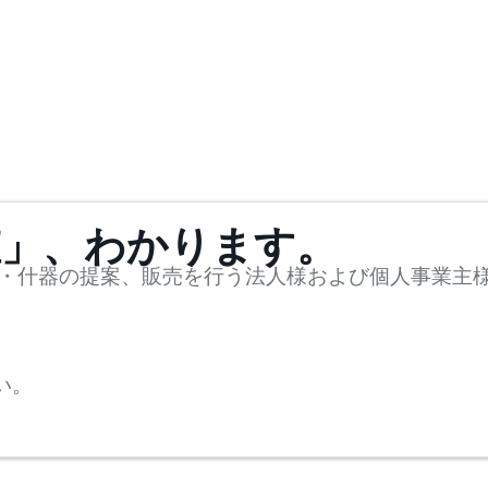
値」、わかります。
・什器の提案、販売を行う法人様および個人事業主
い。