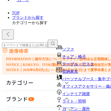
TOP
ブランドから探す
カテゴリーから探す
ソファ
画像検索
外部サイトの商品をカートに追加
チェア・椅子
他のサイトで見つけた商品ページのURLを貼り付けて、カートに追加できます
INFORMATION｜操作方法についてオンライン説明会を定期開催
テーブル・デスク
NOTICE｜KOKUYO、ITOKI製品は2026年7月1日より価
NOTICE｜2026年8月8日(土) ～ 2026年8月16日(日)まで夏季休
収納家具
パーソナルブース・集中ブ
カテゴリー
オフィスアクセサリー・備
インテリア雑貨
チェア・椅子
ブランド
1
ライト・照明
テーブル・デスク
ガーデン・屋外