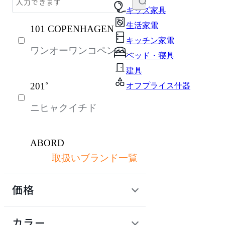
収納家具
キッズ家具
生活家電
101 COPENHAGEN
オフィスアクセサリー・備品
キッチン家電
ワンオーワンコペンハー
インテリア雑貨
ベッド・寝具
ゲン
ガーデン・屋外
建具
201˚
オフプライス什器
ソファ
ニヒャクイチド
パーソナルブース・集中ブース
ライト・照明
ABORD
キッズ家具
取扱いブランド一覧
アボール
生活家電
価格
キッチン家電
ACME Furniture
ベッド・寝具
定価 / 上代 (税抜)
検索
カラー
アクメファニチャー