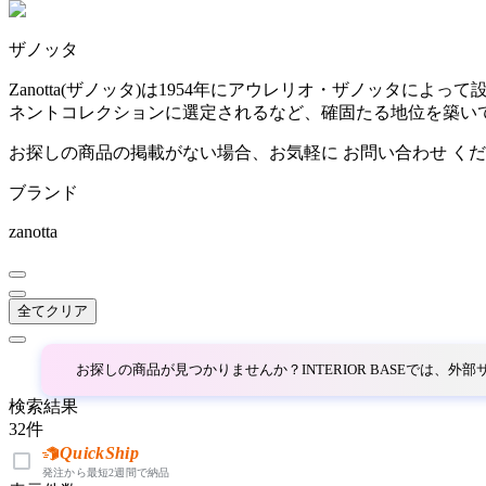
~
ザノッタ
AINX
mm
Zanotta(ザノッタ)は1954年にアウレリオ・ザノッタ
ネントコレクションに選定されるなど、確固たる地位を築い
アイネクス
お探しの商品の掲載がない場合、お気軽に
お問い合わせ
くだ
ブランド
aluna
zanotta
アルナ
全てクリア
Andreu World
アンドリューワールド
お探しの商品が見つかりませんか？INTERIOR BASEでは、
検索結果
32
件
ANONIMA CASTELLI
QuickShip
発注から最短2週間で納品