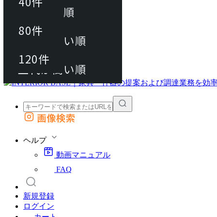
40件
おすすめ順
80件
80件
上代が安い順
動画マニュアル
120件
120件
FAQ
カート
上代が高い順
画像検索
外部サイトの商品をカートに追加
他のサイトで見つけた商品ページのURLを貼り付けて、カートに追加できます
ヘルプ
動画マニュアル
FAQ
新規登録
ログイン
カート