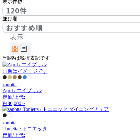
アノニマカステッリ
表示件数:
120件
並び順:
Another Garden
おすすめ順
表示:
アナザーガーデン
*価格は税抜表記です
ARIAKE
画像はイメージです
アリアケ
zanotta
April / エイプリル
arper
定価/上代:
¥486,000 ~
アルペール
zanotta
Tonietta / トニエッタ
arrmet
定価/上代: