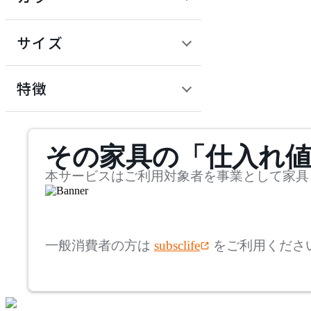
~
建具
オフプライス什器
円
サイズ
ADAL
幅
アダル
検索
特徴
~
ADAL TOTAL INTERIOR
mm
サステナビリティ商品
COLLECTION
その家具の「仕入れ
奥行
検索
アダルトータルインテリ
アコレクション
~
本サービスはご利用対象者を事業として家具
ADRS
mm
高さ
検索
アドレス
一般消費者の方は
subsclife
をご利用くださ
~
AICO
mm
座面高
検索
アイコ