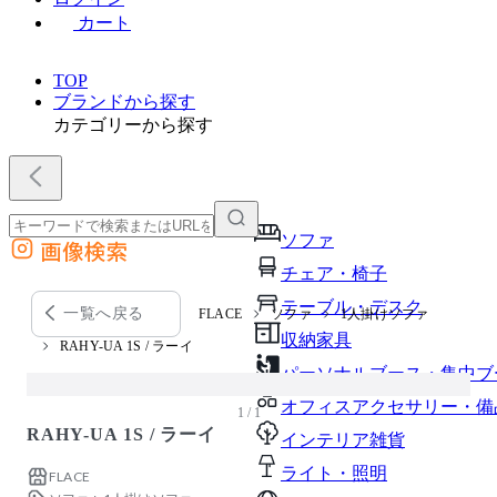
カート
TOP
ブランドから探す
カテゴリーから探す
ソファ
画像検索
外部サイトの商品をカートに追加
チェア・椅子
他のサイトで見つけた商品ページのURLを貼り付けて、カートに追加できます
テーブル・デスク
一覧へ戻る
FLACE
ソファ
1人掛けソファ
収納家具
RAHY-UA 1S / ラーイ
パーソナルブース・集中ブ
オフィスアクセサリー・備
1 / 1
RAHY-UA 1S / ラーイ
インテリア雑貨
ライト・照明
FLACE