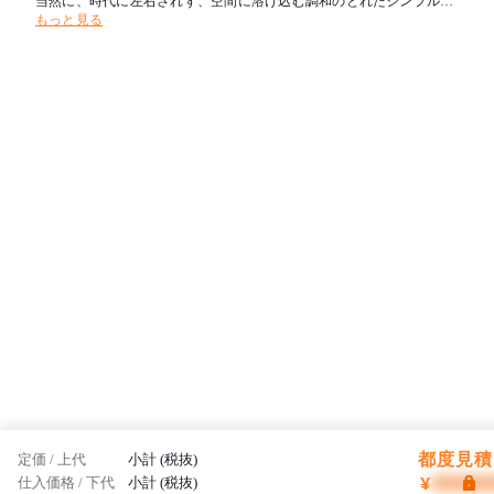
当然に、時代に左右されず、空間に溶け込む調和のとれたシンプルな
もっと見る
家具創りを目指しています。フレイスは日本から、そして世界から高
品質な製品を発信していきます。
都度見積 
定価 / 上代
小計 (税抜)
¥
仕入価格 / 下代
小計 (税抜)