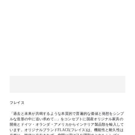
フレイス
「過去と未来が共鳴するような本質的で普遍的な価値と発想をシンプ
ルな造形の中に追い求めて...」をコンセプトに国産オリジナル家具の
開発とドイツ・オランダ・アメリカからインテリア製品類を輸入して
います。オリジナルブランドFLACE(フレイス)は、機能性と耐久性は