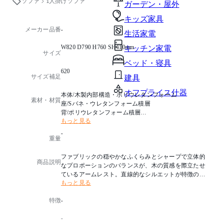
ソファ
1人掛けソファ
ガーデン・屋外
キッズ家具
メーカー品番
-
生活家電
W820 D790 H760 SH410mm
キッチン家電
サイズ
ベッド・寝具
620
サイズ補足
建具
オフプライス什器
本体/木製内部構造・ポリウレタンフォーム
素材・材質
座/Sバネ・ウレタンフォーム積層
背/ポリウレタンフォーム積層
もっと見る
張地/皮革張(ブラック)
アーム・脚/ビーチ材・ポリウレタン塗装(ナチュラル)
-
重量
アジャスター付
ファブリックの穏やかなふくらみとシャープで立体的
商品説明
なプロポーションのバランスが、木の質感を際立たせ
ているアームレスト。直線的なシルエットが特徴のソ
もっと見る
ファです。
シンプルでスクエアなラインのソファはどのような空
特徴
-
間にも溶け込めます。
-