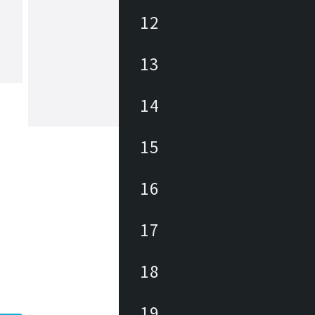
12
フレイス
13
「過去と未来が共鳴するような本質的
的な価値と発想をシンプルな造形の中
求めて...」をコンセプトに国産オリジ
具の開発とドイツ・オランダ・アメリ
14
インテリア製品類を輸入しています。
もっと見る
ナルブランドFLACE(フレイス)は、機
耐久性は当然に、時代に左右されず、
15
溶け込む調和のとれたシンプルな家具
目指しています。フレイスは日本から
て世界から高品質な製品を発信してい
16
。
17
18
19