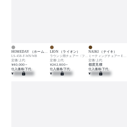
HOMEDAY （ホームデイ）
LION （ライオン）
NAIKI （ナイキ）
LS-458-F-WN/WB
ラウンジ用チェアー〈フェルネ〉
ミーティングチェアー E390 / E390F / E391 / E391F
定価/上代:
定価/上代:
定価/上代:
¥40,000 ~
¥242,800 ~
都度見積
仕入価格/下代:
仕入価格/下代:
仕入価格/下代:
¥
¥
¥