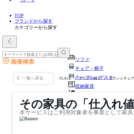
TOP
ブランドから探す
カテゴリーから探す
ソファ
画像検索
外部サイトの商品をカートに追加
チェア・椅子
他のサイトで見つけた商品ページのURLを貼り付けて、カートに追加できます
テーブル・デスク
一覧へ戻る
FLACE
チェア・椅子
ラウンジチェ
収納家具
パーソナルブース・集中ブ
その家具の「仕入れ
オフィスアクセサリー・備
本サービスはご利用対象者を事業として家具
インテリア雑貨
ライト・照明
ガーデン・屋外