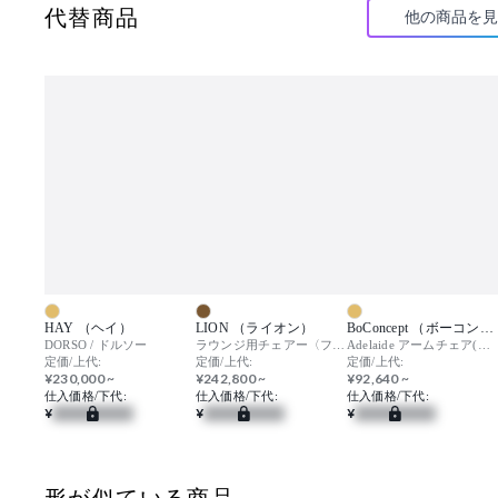
代替商品
他の商品を見
HAY （ヘイ）
LION （ライオン）
BoConcept （ボーコンセプト）
DORSO / ドルソー
ラウンジ用チェアー〈フェルネ〉
Adelaide アームチェア(W600mm) / アデレード
定価/上代:
定価/上代:
定価/上代:
¥230,000 ~
¥242,800 ~
¥92,640 ~
仕入価格/下代:
仕入価格/下代:
仕入価格/下代:
¥
¥
¥
形が似ている商品