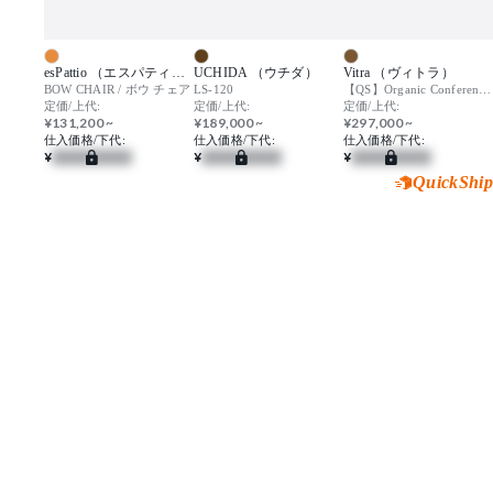
esPattio （エスパティオ）
UCHIDA （ウチダ）
Vitra （ヴィトラ）
BOW CHAIR / ボウ チェア
LS-120
【QS】Organic Conference / オーガニック カンファレンス
定価/上代:
定価/上代:
定価/上代:
¥131,200 ~
¥189,000 ~
¥297,000 ~
仕入価格/下代:
仕入価格/下代:
仕入価格/下代:
¥
¥
¥
QuickShip