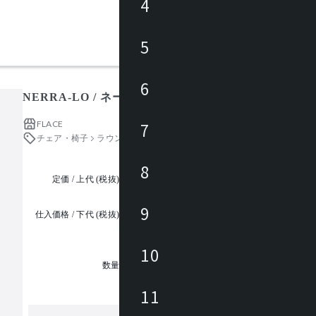
4
5
6
NERRA-LO / ネーラ LO
FLACE
7
チェア・椅子
ラウンジチェア
8
定価 / 上代 (税抜)
都度見積
9
仕入価格 / 下代 (税抜)
¥
10
1
数量
11