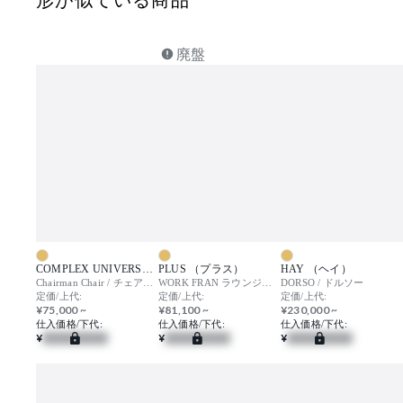
廃盤
COMPLEX UNIVERSAL FURNITURE SUPPLY （コンプレックスユニバーサルファニチャーサプライ）
PLUS （プラス）
HAY （ヘイ）
Chairman Chair / チェアマン チェア
WORK FRAN ラウンジチェア
DORSO / ドルソー
定価/上代:
定価/上代:
定価/上代:
¥75,000 ~
¥81,100 ~
¥230,000 ~
仕入価格/下代:
仕入価格/下代:
仕入価格/下代:
¥
¥
¥