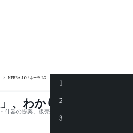
ア
NERRA-LO / ネーラ LO
1
ース
2
値」、わかります。
品
・什器の提案、販売を行う法人様および個人事業主
3