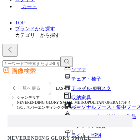
カート
TOP
ブランドから探す
カテゴリーから探す
画像検索
ソファ
外部サイトの商品をカートに追加
チェア・椅子
他のサイトで見つけた商品ページのURLを貼り付けて、カートに追加できます
テーブル・デスク
一覧へ戻る
LASVIT
ライト・照明
収納家具
シャンデリア
NEVERENDING GLORY SMALL METROPOLITAN OPERA 175F-4
パーソナルブース・集中ブー
19C / ネバーエンディンググローリー
オフィスアクセサリー・備品
インテリア雑貨
1 / 1
ライト・照明
NEVERENDING GLORY SMALL