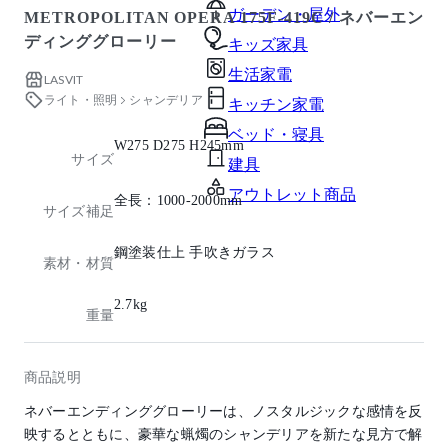
ガーデン・屋外
METROPOLITAN OPERA 175F-419C / ネバーエン
ディンググローリー
キッズ家具
生活家電
LASVIT
ライト・照明
シャンデリア
キッチン家電
ベッド・寝具
W275 D275 H245mm
サイズ
建具
アウトレット商品
全長：1000-2000mm
サイズ補足
鋼塗装仕上 手吹きガラス
素材・材質
2.7kg
重量
商品説明
ネバーエンディンググローリーは、ノスタルジックな感情を反
映するとともに、豪華な蝋燭のシャンデリアを新たな見方で解