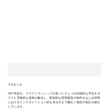
※写真のランプは海外仕様です
ラスビット
2007年設立。クラフトマンシップが息づくチェコの伝統的な手吹きガ
ラスと革新的な技術が融合し、彫刻的な照明器具の制作をはじめ空間
におけるインスタレーション的な見せ方まで幅広く独自の地位を確立
しています。