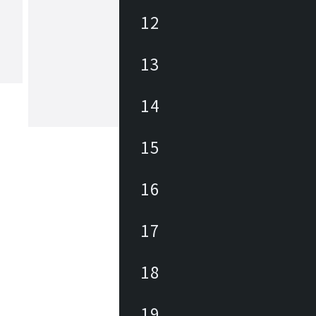
12
ネモライティング
13
革新的でありながらもイタリアンデザ
鼓舞し続けてきた伝統に基づく照明器
りを目的として、1993年に設立。ル・
ュジエやシャルロット・ペリアンらの
14
復刻も手掛ける一方で、ミニマルなLE
もっと見る
の新作を発表しています。
15
16
17
18
19