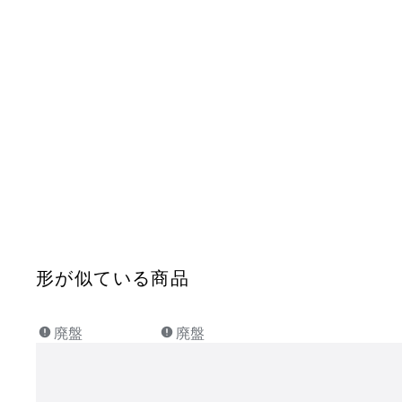
形が似ている商品
廃盤
廃盤