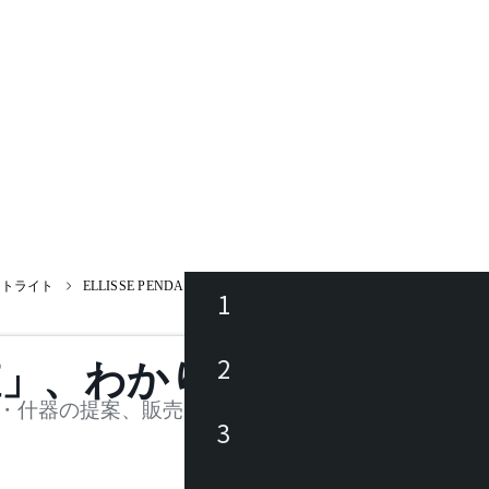
ントライト
ELLISSE PENDANT MINOR 181F-332W / エリッセ
1
ース
2
値」、わかります。
品
・什器の提案、販売を行う法人様および個人事業主
3