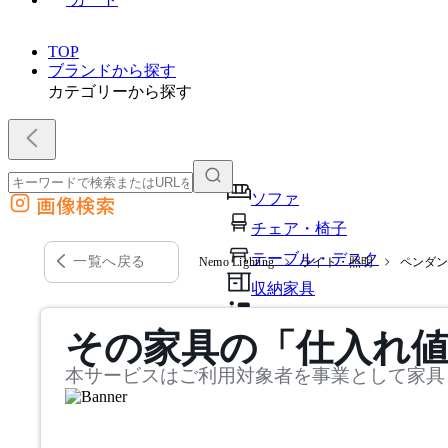
TOP
ブランドから探す
カテゴリーから探す
ソファ
画像検索
外部サイトの商品をカートに追加
チェア・椅子
他のサイトで見つけた商品ページのURLを貼り付けて、カートに追加できます
テーブル・デスク
一覧へ戻る
Nemo Lighting
ライト・照明
ペンダ
収納家具
パーソナルブース・集中ブ
その家具の「仕入れ
オフィスアクセサリー・備
本サービスはご利用対象者を事業として家具
インテリア雑貨
ライト・照明
ガーデン・屋外