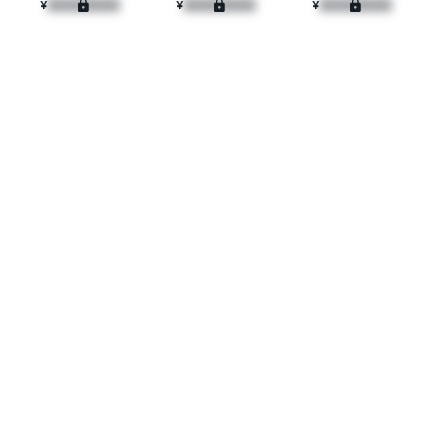
¥
¥
¥