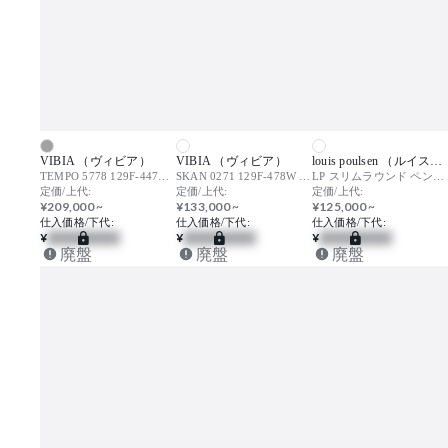
VIBIA （ヴィビア）
VIBIA （ヴィビア）
louis poulsen （ルイスポールセン）
TEMPO 5778 129F-447G / テンポ
SKAN 0271 129F-478W / スカン
LP スリムラウンド ペンダント
定価/上代:
定価/上代:
定価/上代:
¥209,000 ~
¥133,000 ~
¥125,000 ~
仕入価格/下代:
仕入価格/下代:
仕入価格/下代:
¥
¥
¥
廃盤
廃盤
廃盤