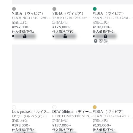
VIBIA （ヴィビア）
VIBIA （ヴィビア）
VIBIA （ヴィビア）
FLAMINGO 1540 129F-444G / フラミンゴ
TEMPO 5770 129F-446G / テンポ
SKAN 0271 129F-478M / スカン
定価/上代:
定価/上代:
定価/上代:
¥297,000 ~
¥175,000 ~
¥133,000 ~
仕入価格/下代:
仕入価格/下代:
仕入価格/下代:
¥
¥
¥
廃盤
louis poulsen （ルイスポールセン）
DCW éditions （ディーシーダブリューエディションズ）
VIBIA （ヴィビア）
LP サークル ペンダント
HERE COMES THE SUN φ350mm / ヒア・カムズ・ザ・サン
SKAN 0271 129F-478L / スカン
定価/上代:
定価/上代:
定価/上代:
¥193,000 ~
¥137,000 ~
¥133,000 ~
仕入価格/下代:
仕入価格/下代:
仕入価格/下代: