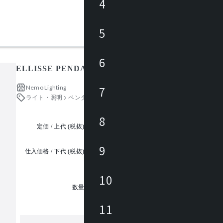
4
5
6
ELLISSE PENDANT MINOR 181F-332W / エリッセ
Nemo Lighting
7
ライト・照明
ペンダントライト
8
定価 / 上代 (税抜)
都度見積
9
仕入価格 / 下代 (税抜)
¥
10
1
数量
11