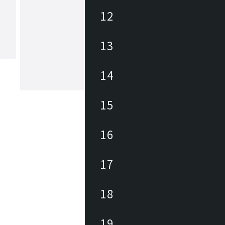
12
ヤマギワ
13
1923年の創業以来、日本の照明業界に
パイオニアとして革新的な照明器具・
追求してきました。「The Art of Light
もと、美しい暮らしと社会の実現に向
14
が生み出す美しい情緒的価値を社会に
もっと見る
続けています。
15
16
17
18
19