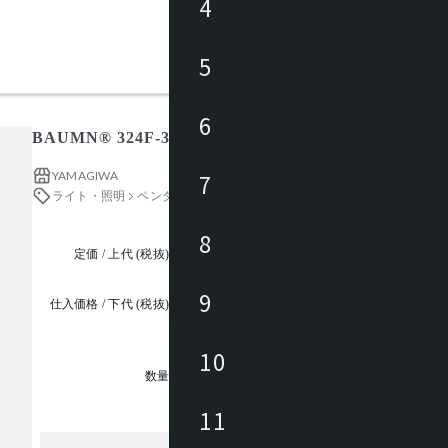
4
5
6
BAUMN® 324F-358B / バウム
YAMAGIWA
7
ライト・照明
ペンダントライト
8
定価 / 上代 (税抜)
都度見積
9
仕入価格 / 下代 (税抜)
¥
10
1
数量
11