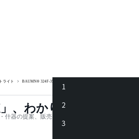
トライト
BAUMN® 324F-358B / バウム
1
ース
2
値」、わかります。
品
・什器の提案、販売を行う法人様および個人事業主
3