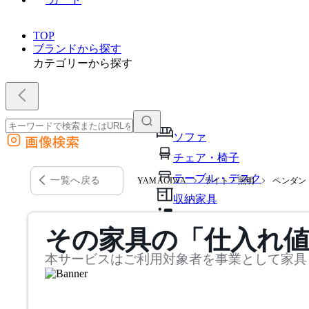
TOP
ブランドから探す
カテゴリーから探す
ソファ
画像検索
外部サイトの商品をカートに追加
チェア・椅子
他のサイトで見つけた商品ページのURLを貼り付けて、カートに追加できます
テーブル・デスク
一覧へ戻る
YAMAGIWA
ライト・照明
ペンダン
収納家具
パーソナルブース・集中ブ
その家具の「仕入れ
オフィスアクセサリー・備
本サービスはご利用対象者を事業として家具
インテリア雑貨
ライト・照明
ガーデン・屋外