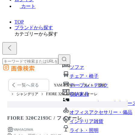
カート
TOP
ブランドから探す
カテゴリーから探す
画像検索
ソファ
外部サイトの商品をカートに追加
チェア・椅子
他のサイトで見つけた商品ページのURLを貼り付けて、カートに追加できます
テーブル・デスク
一覧へ戻る
YAMAGIWA
ライト・照明
収納家具
シャンデリア
FIORE 320C2193C / フィオーレ
パーソナルブース・集中ブー
オフィスアクセサリー・備品
1 / 1
FIORE 320C2193C / フィオーレ
インテリア雑貨
YAMAGIWA
ライト・照明