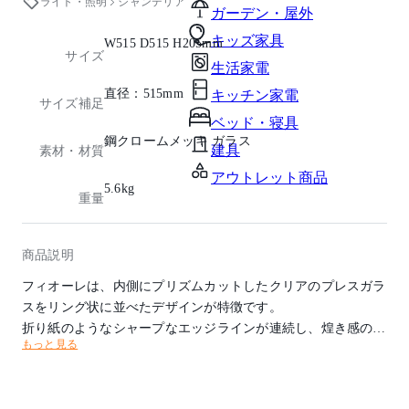
ライト・照明
シャンデリア
ガーデン・屋外
キッズ家具
W515 D515 H205mm
サイズ
生活家電
直径：515mm
キッチン家電
サイズ補足
ベッド・寝具
鋼クロームメッキ ガラス
建具
素材・材質
アウトレット商品
5.6kg
重量
商品説明
フィオーレは、内側にプリズムカットしたクリアのプレスガラ
スをリング状に並べたデザインが特徴です。
折り紙のようなシャープなエッジラインが連続し、煌き感のあ
もっと見る
るモダンなシャンデリアです。
光源タイプ：E17 ミニクリプトンランプクリア 40W×6