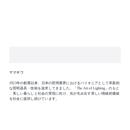
ヤマギワ
1923年の創業以来、日本の照明業界におけるパイオニアとして革新的
な照明器具・技術を追求してきました。「The Art of Lighting」のもと
、美しい暮らしと社会の実現に向け、光が生み出す美しい情緒的価値
を社会に提供し続けています。