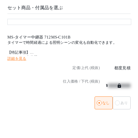
光源タイプ：LED 高演色 調光タイプ
色温度：LED4000K
セット商品・付属品を選ぶ
消費電力：19W(モーター動作時22W)
インバーター：調光範囲1-100% 通信仕様・距離：Bl
uetooth4.0・約20m iOS10以降
取付方法：ダクトタイプ
MS-タイマー中継器 712MS-C101B
取付条件：照射面近接限度0.3m
タイマーで時間経過による照明シーンの変化も自動化できます。
【特記事項】
【特記事項】
※ムービングスポット
※タイマー中継器
詳細を見る
挟角16度-広角28度(手動)
照明シーンの切り替わりを自動スケジュール化
駆動範囲：PAN 0-180度 TILT ±90度
設定は全てSALIOTアプリから設定
定価/上代 (税抜)
都度見積
照明シーンのタイマー再生(曜日・日時で設定可能)
色温度：4000K
照明シーン移行時のフェードタイム設定
Ra97
仕入価格 / 下代 (税抜)
1台ずつの個別設定やグループでのタイマー設定が可能
電源付(100V)
¥
設置場所 屋内(但し、壁裏、天井裏等への据付け禁止)
ホワイト
※LEDの光色・明るさには若干の個体差があります
【備考】
(受注品)
なし
あり
【備考】
(受注品)