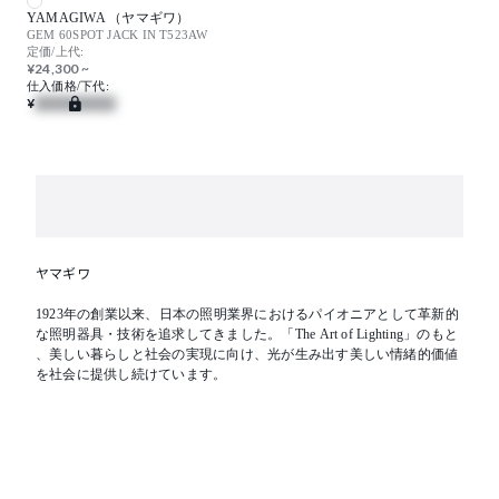
YAMAGIWA （ヤマギワ）
GEM 60SPOT JACK IN T523AW
定価/上代:
¥24,300 ~
仕入価格/下代:
¥
ヤマギワ
1923年の創業以来、日本の照明業界におけるパイオニアとして革新的
な照明器具・技術を追求してきました。「The Art of Lighting」のもと
、美しい暮らしと社会の実現に向け、光が生み出す美しい情緒的価値
を社会に提供し続けています。