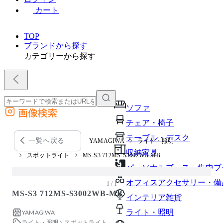
カート
TOP
ブランドから探す
カテゴリーから探す
ソファ
画像検索
外部サイトの商品をカートに追加
チェア・椅子
他のサイトで見つけた商品ページのURLを貼り付けて、カートに追加できます
テーブル・デスク
一覧へ戻る
YAMAGIWA
ライト・照明
収納家具
スポットライト
MS-S3 712MS-S3002WB-MB
パーソナルブース・集中ブ
オフィスアクセサリー・備
1 / 1
MS-S3 712MS-S3002WB-MB
インテリア雑貨
ライト・照明
YAMAGIWA
ライト・照明
スポットライト