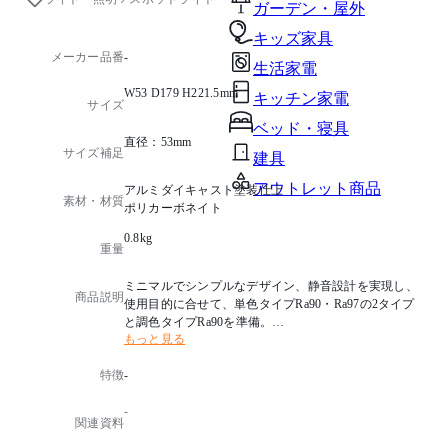
ガーデン・屋外
キッズ家具
メーカー品番
-
生活家電
W53 D179 H221.5mm
キッチン家電
サイズ
ベッド・寝具
直径：53mm
サイズ補足
建具
アウトレット商品
アルミダイキャスト塗装仕上
素材・材質
ポリカーボネイト
0.8kg
重量
ミニマルでシンプルなデザイン、静音設計を実現し、
商品説明
使用目的に合せて、単色タイプRa90・Ra97の2タイプ
と調色タイプRa90を準備。
もっと見る
ムービング機能、高い光質により、手の届きづらい狭
所や、展示・作業スペースなどへの照射に向いていま
特徴
-
す。
タイマーで時間経過による照明シーンの変化も自動化
-
できます。
関連資料