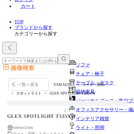
カート
TOP
ブランドから探す
カテゴリーから探す
ソファ
画像検索
外部サイトの商品をカートに追加
チェア・椅子
他のサイトで見つけた商品ページのURLを貼り付けて、カートに追加できます
テーブル・デスク
一覧へ戻る
YAMAGIWA
ライト・照明
収納家具
スポットライト
GLEX SPOTLIGHT T535VW
パーソナルブース・集中ブ
オフィスアクセサリー・備
1 / 1
GLEX SPOTLIGHT T535VW
インテリア雑貨
ライト・照明
YAMAGIWA
ライト・照明
スポットライト