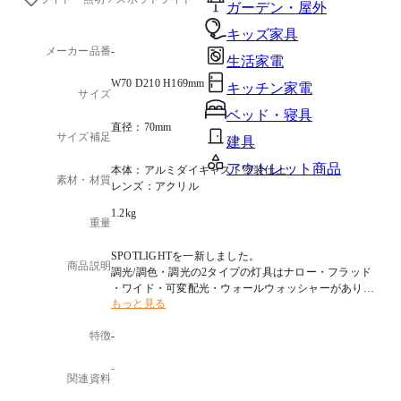
ガーデン・屋外
キッズ家具
メーカー品番
-
生活家電
W70 D210 H169mm
キッチン家電
サイズ
ベッド・寝具
直径：70mm
サイズ補足
建具
アウトレット商品
本体：アルミダイキャスト塗装仕上
素材・材質
レンズ：アクリル
1.2kg
重量
SPOTLIGHTを一新しました。
商品説明
調光/調色・調光の2タイプの灯具はナロー・フラッド
・ワイド・可変配光・ウォールウォッシャーがありま
もっと見る
す。
演色性の高いRa90のLED素子を搭載しています。
特徴
-
光源タイプ：LED 14W 高演色 調色タイプ
-
色温度：LED2700-5000K
関連資料
消費電力：18W