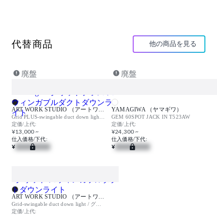
器具光束：1549ℓm
インバーター：個別調光
取付方法：ダクトタイプ
取付条件：照射面近接限度100mm
代替商品
他の商品を見る
【特記事項】※ナロー配光
Ra90
電源付(100V)
廃盤
廃盤
ホワイト
※LEDの光色・明るさには若干の個体差があります
【備考】
ART WORK STUDIO （アートワークスタジオ）
YAMAGIWA （ヤマギワ）
(受注品)
Grid PLUS-swingable duct down light / グリッドプラス スウィンガブルダクトダウンライト
GEM 60SPOT JACK IN T523AW
定価/上代:
定価/上代:
¥13,000 ~
¥24,300 ~
仕入価格/下代:
仕入価格/下代:
¥
¥
ART WORK STUDIO （アートワークスタジオ）
Grid-swingable duct down light / グリッド スウィンガブルダクトダウンライト
定価/上代: