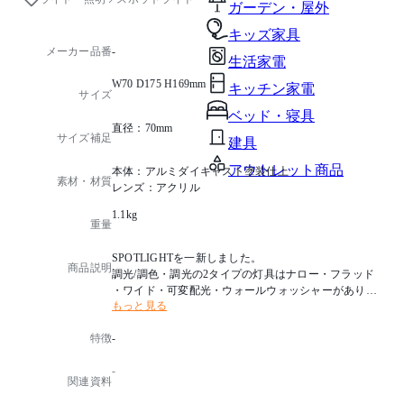
ガーデン・屋外
キッズ家具
メーカー品番
-
生活家電
W70 D175 H169mm
キッチン家電
サイズ
ベッド・寝具
直径：70mm
サイズ補足
建具
アウトレット商品
本体：アルミダイキャスト塗装仕上
素材・材質
レンズ：アクリル
1.1kg
重量
SPOTLIGHTを一新しました。
商品説明
調光/調色・調光の2タイプの灯具はナロー・フラッド
・ワイド・可変配光・ウォールウォッシャーがありま
もっと見る
す。
演色性の高いRa90のLED素子を搭載しています。
特徴
-
光源タイプ：LED 14W 高演色 温白色タイプ
-
色温度：LED3500K
関連資料
消費電力：18W