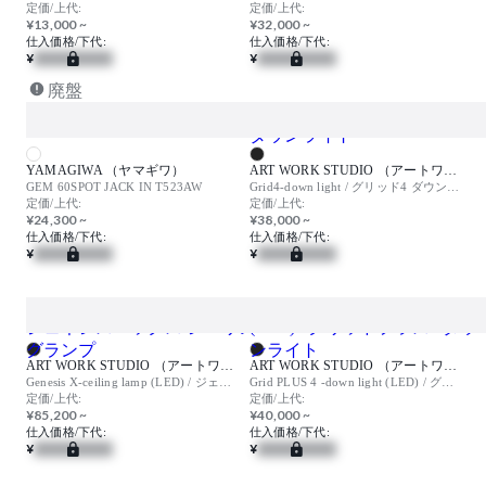
定価/上代:
定価/上代:
¥13,000 ~
¥32,000 ~
仕入価格/下代:
仕入価格/下代:
¥
¥
廃盤
YAMAGIWA （ヤマギワ）
ART WORK STUDIO （アートワークスタジオ）
GEM 60SPOT JACK IN T523AW
Grid4-down light / グリッド4 ダウンライト
定価/上代:
定価/上代:
¥24,300 ~
¥38,000 ~
仕入価格/下代:
仕入価格/下代:
¥
¥
ART WORK STUDIO （アートワークスタジオ）
ART WORK STUDIO （アートワークスタジオ）
Genesis X-ceiling lamp (LED) / ジェネシスエックス シーリングランプ
Grid PLUS 4 -down light (LED) / グリッドプラス4 ダウンライト
定価/上代:
定価/上代:
¥85,200 ~
¥40,000 ~
仕入価格/下代:
仕入価格/下代:
¥
¥