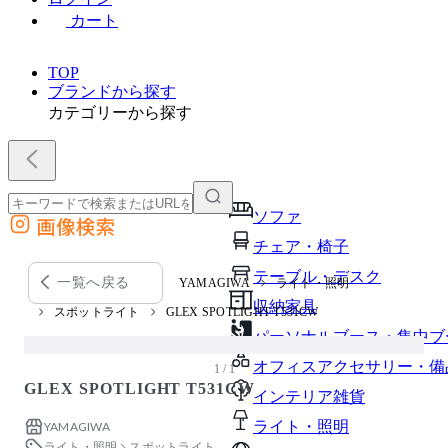
カート
TOP
ブランドから探す
カテゴリーから探す
ソファ
画像検索
外部サイトの商品をカートに追加
チェア・椅子
他のサイトで見つけた商品ページのURLを貼り付けて、カートに追加できます
テーブル・デスク
一覧へ戻る
YAMAGIWA
ライト・照明
収納家具
スポットライト
GLEX SPOTLIGHT T531CW
パーソナルブース・集中ブ
オフィスアクセサリー・備
1 / 1
GLEX SPOTLIGHT T531CW
インテリア雑貨
ライト・照明
YAMAGIWA
ライト・照明
スポットライト