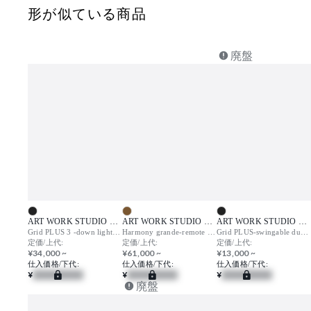
形が似ている商品
廃盤
ART WORK STUDIO （アートワークスタジオ）
ART WORK STUDIO （アートワークスタジオ）
ART WORK STUDIO （アートワークスタジオ）
Grid PLUS 3 -down light (LED) / グリッドプラス3 ダウンライト
Harmony grande-remote ceiling (LED) / ハーモニーグランデ リモートシーリング
Grid PLUS-swingable duct down light / グリッドプラス スウィンガブルダクトダウンライト
定価/上代:
定価/上代:
定価/上代:
¥34,000 ~
¥61,000 ~
¥13,000 ~
仕入価格/下代:
仕入価格/下代:
仕入価格/下代:
¥
¥
¥
廃盤