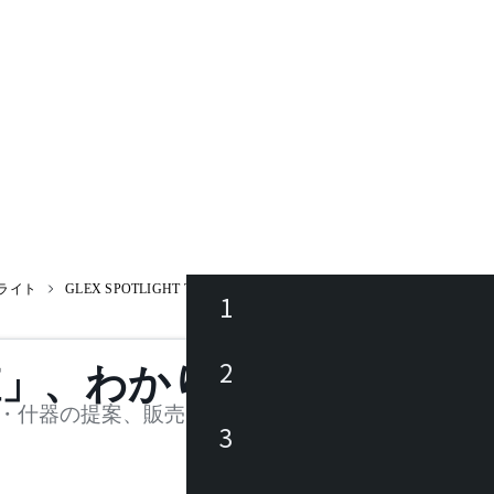
ライト
GLEX SPOTLIGHT T534AW
1
ース
2
値」、わかります。
品
・什器の提案、販売を行う法人様および個人事業主
3