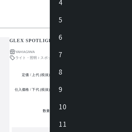
4
5
6
GLEX SPOTLIGHT T534AW
YAMAGIWA
7
ライト・照明
スポットライト
8
定価 / 上代 (税抜)
都度見積
9
仕入価格 / 下代 (税抜)
¥
10
1
数量
11