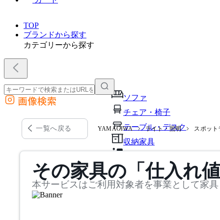
TOP
ブランドから探す
カテゴリーから探す
ソファ
画像検索
外部サイトの商品をカートに追加
チェア・椅子
他のサイトで見つけた商品ページのURLを貼り付けて、カートに追加できます
テーブル・デスク
一覧へ戻る
YAMAGIWA
ライト・照明
スポット
収納家具
パーソナルブース・集中ブ
その家具の「仕入れ
オフィスアクセサリー・備
本サービスはご利用対象者を事業として家具
インテリア雑貨
ライト・照明
ガーデン・屋外