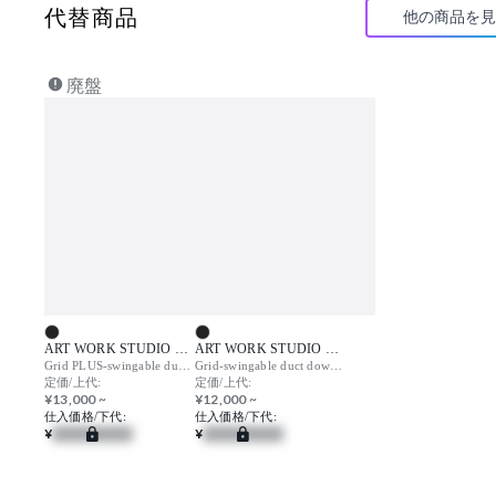
代替商品
他の商品を見
廃盤
ART WORK STUDIO （アートワークスタジオ）
ART WORK STUDIO （アートワークスタジオ）
Grid PLUS-swingable duct down light / グリッドプラス スウィンガブルダクトダウンライト
Grid-swingable duct down light / グリッド スウィンガブルダクトダウンライト
定価/上代:
定価/上代:
¥13,000 ~
¥12,000 ~
仕入価格/下代:
仕入価格/下代:
¥
¥