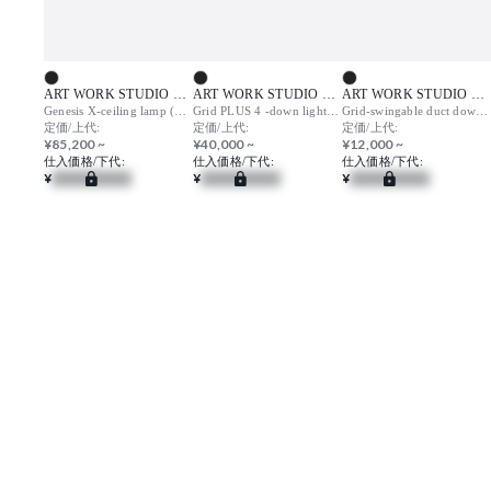
ART WORK STUDIO （アートワークスタジオ）
ART WORK STUDIO （アートワークスタジオ）
ART WORK STUDIO （アートワークスタジオ）
Genesis X-ceiling lamp (LED) / ジェネシスエックス シーリングランプ
Grid PLUS 4 -down light (LED) / グリッドプラス4 ダウンライト
Grid-swingable duct down light / グリッド スウィンガブルダクトダウンライト
定価/上代:
定価/上代:
定価/上代:
¥85,200 ~
¥40,000 ~
¥12,000 ~
仕入価格/下代:
仕入価格/下代:
仕入価格/下代:
¥
¥
¥