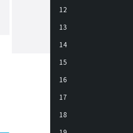
12
ヤマギワ
13
1923年の創業以来、日本の照明業界に
パイオニアとして革新的な照明器具・
追求してきました。「The Art of Light
もと、美しい暮らしと社会の実現に向
14
が生み出す美しい情緒的価値を社会に
もっと見る
続けています。
15
16
17
18
19