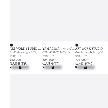
ART WORK STUDIO （アートワークスタジオ）
YAMAGIWA （ヤマギワ）
ART WORK STUDIO （アートワークスタジオ）
Grid3-down light / グリッド3 ダウンライト
GEM 60SPOT JACK IN T523AW
Grid4-down light / グリッド4 ダウンライト
定価/上代:
定価/上代:
定価/上代:
¥32,000 ~
¥24,300 ~
¥38,000 ~
仕入価格/下代:
仕入価格/下代:
仕入価格/下代:
¥
¥
¥