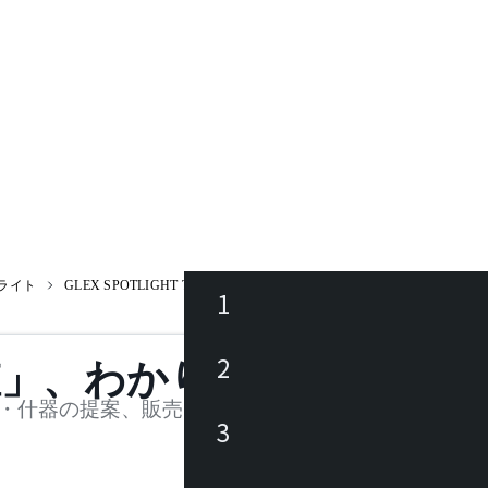
ライト
GLEX SPOTLIGHT T534VW
1
ース
2
値」、わかります。
品
・什器の提案、販売を行う法人様および個人事業主
3