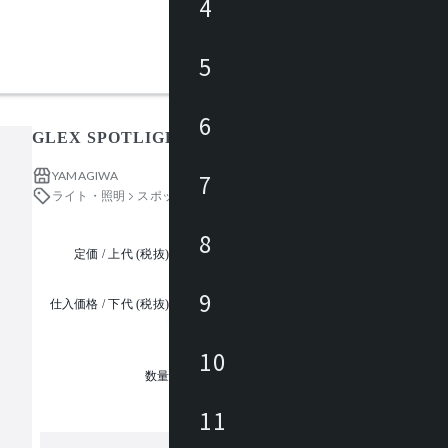
4
5
6
GLEX SPOTLIGHT T534VW
YAMAGIWA
7
ライト・照明
スポットライト
8
定価 / 上代 (税抜)
都度見積
9
仕入価格 / 下代 (税抜)
¥
10
1
数量
11