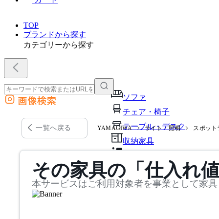
TOP
ブランドから探す
カテゴリーから探す
ソファ
画像検索
外部サイトの商品をカートに追加
チェア・椅子
他のサイトで見つけた商品ページのURLを貼り付けて、カートに追加できます
テーブル・デスク
一覧へ戻る
YAMAGIWA
ライト・照明
スポット
収納家具
パーソナルブース・集中ブ
その家具の「仕入れ
オフィスアクセサリー・備
本サービスはご利用対象者を事業として家具
インテリア雑貨
ライト・照明
ガーデン・屋外