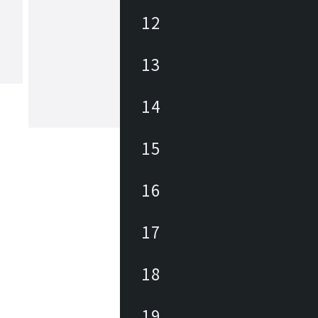
12
ヤマギワ
13
1923年の創業以来、日本の照明業界に
パイオニアとして革新的な照明器具・
追求してきました。「The Art of Light
もと、美しい暮らしと社会の実現に向
14
が生み出す美しい情緒的価値を社会に
もっと見る
続けています。
15
16
17
18
19