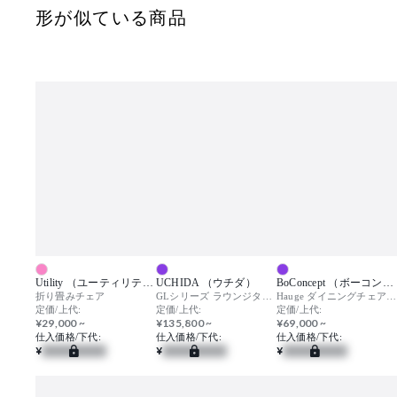
形が似ている商品
Utility （ユーティリティ）
UCHIDA （ウチダ）
BoConcept （ボーコンセプト）
折り畳みチェア
GLシリーズ ラウンジタイプ(SH400mm)
Hauge ダイニングチェア (アームレスト無) / ハウゲ
定価/上代:
定価/上代:
定価/上代:
¥29,000 ~
¥135,800 ~
¥69,000 ~
仕入価格/下代:
仕入価格/下代:
仕入価格/下代:
¥
¥
¥