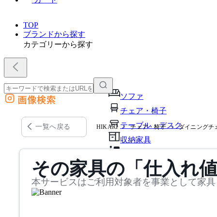
TOP
ブランドから探す
カテゴリーから探す
ソファ
画像検索
外部サイトの商品をカートに追加
チェア・椅子
他のサイトで見つけた商品ページのURLを貼り付けて、カートに追加できます
テーブル・デスク
一覧へ戻る
HIKARI
チェア・椅子
ダイニングチ
収納家具
パーソナルブース・集中ブ
その家具の「仕入れ
オフィスアクセサリー・備
本サービスはご利用対象者を事業として家具
インテリア雑貨
ライト・照明
ガーデン・屋外