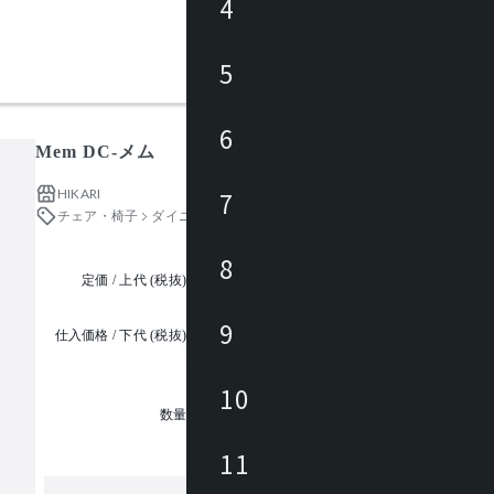
4
5
6
Mem DC-メム
HIKARI
7
チェア・椅子
ダイニングチェア
8
定価 / 上代 (税抜)
都度見積
9
仕入価格 / 下代 (税抜)
¥
10
1
数量
11