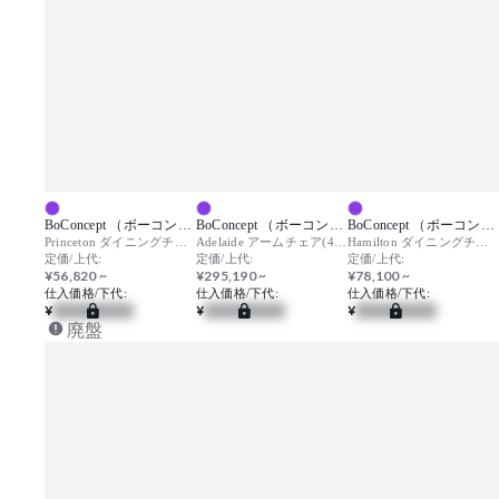
BoConcept （ボーコンセプト）
BoConcept （ボーコンセプト）
BoConcept （ボーコンセプト）
Princeton ダイニングチェア / プリンストン
Adelaide アームチェア(4本脚) / アデレード
Hamilton ダイニングチェア / ハミルトン
定価/上代:
定価/上代:
定価/上代:
¥56,820 ~
¥295,190 ~
¥78,100 ~
仕入価格/下代:
仕入価格/下代:
仕入価格/下代:
¥
¥
¥
廃盤