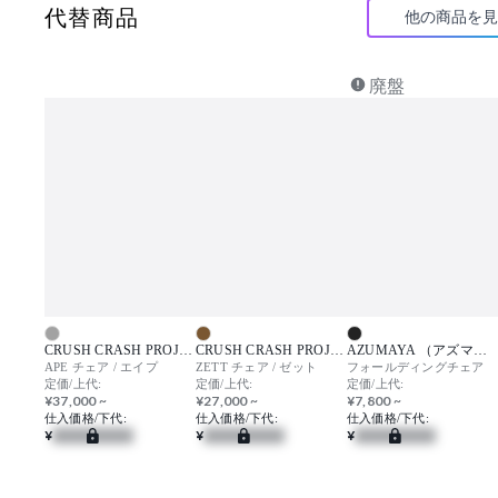
代替商品
他の商品を見
廃盤
CRUSH CRASH PROJECT （クラッシュクラッシュプロジェクト）
CRUSH CRASH PROJECT （クラッシュクラッシュプロジェクト）
AZUMAYA （アズマヤ）
APE チェア / エイプ
ZETT チェア / ゼット
フォールディングチェア
定価/上代:
定価/上代:
定価/上代:
¥37,000 ~
¥27,000 ~
¥7,800 ~
仕入価格/下代:
仕入価格/下代:
仕入価格/下代:
¥
¥
¥