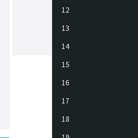
12
ヒカリ
13
あらゆる商業空間のニーズ・課題に合
レンドを外さない豊富なデザインの家
底した品質管理に加えて、家具類のメ
ナンスを積極的に行い、廃棄・買換え
14
トロールして環境にも優しく、家具に
もっと見る
長期的なランニングコストを削減しま
々なパブリックスペースを家具を通じ
15
力と対応力で貢献します。
16
17
18
19