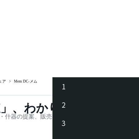
ェア
Mem DC-メム
1
ース
2
値」、わかります。
品
・什器の提案、販売を行う法人様および個人事業主
3