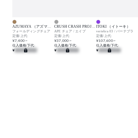
AZUMAYA （アズマヤ）
CRUSH CRASH PROJECT （クラッシュクラッシュプロジェクト）
ITOKI （イトーキ）
フォールディングチェア
APE チェア / エイプ
vertebra 03 / バーテブラ
定価/上代:
定価/上代:
定価/上代:
¥7,400 ~
¥37,000 ~
¥107,600 ~
仕入価格/下代:
仕入価格/下代:
仕入価格/下代:
¥
¥
¥