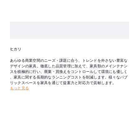
ヒカリ
あらゆる商業空間のニーズ・課題に合う、トレンドを外さない豊富な
デザインの家具。徹底した品質管理に加えて、家具類のメインテナン
スを積極的に行い、廃棄・買換えをコントロールして環境にも優しく
、家具に関する長期的なランニングコストを削減します。様々なパブ
リックスペースを家具を通じて提案力と対応力で貢献します。
もっと見る