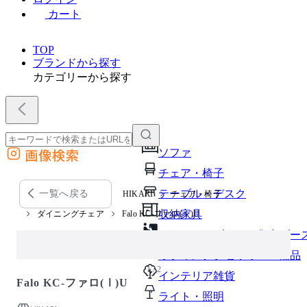
カート
TOP
ブランドから探す
カテゴリーから探す
画像検索
ソファ
外部サイトの商品をカートに追加
チェア・椅子
他のサイトで見つけた商品ページのURLを貼り付けて、カートに追加できます
テーブル・デスク
一覧へ戻る
HIKARI
チェア・椅子
収納家具
ダイニングチェア
Falo KC-ファロ(Ⅰ)U
パーソナルブース・集中ブー
オフィスアクセサリー・備品
1 / 2
インテリア雑貨
Falo KC-ファロ(Ⅰ)U
ライト・照明