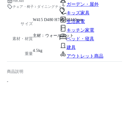
HIKARI
ガーデン・屋外
チェア・椅子
ダイニングチェア
キッズ家具
W415 D480 H740 SH440mm
生活家電
サイズ
キッチン家電
主材：ウォールナット
ベッド・寝具
素材・材質
建具
4.5kg
重量
アウトレット商品
商品説明
-