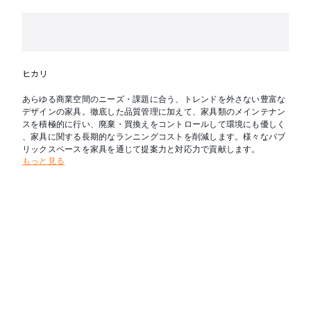
ヒカリ
あらゆる商業空間のニーズ・課題に合う、トレンドを外さない豊富な
デザインの家具。徹底した品質管理に加えて、家具類のメインテナン
スを積極的に行い、廃棄・買換えをコントロールして環境にも優しく
、家具に関する長期的なランニングコストを削減します。様々なパブ
リックスペースを家具を通じて提案力と対応力で貢献します。
もっと見る