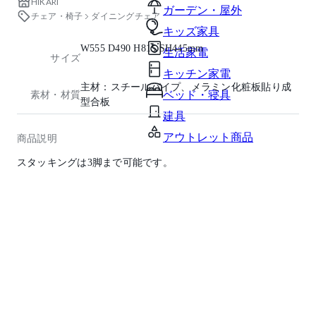
HIKARI
ガーデン・屋外
チェア・椅子
ダイニングチェア
キッズ家具
W555 D490 H815 SH445mm
生活家電
サイズ
キッチン家電
主材：スチールパイプ、メラミン化粧板貼り成
ベッド・寝具
素材・材質
型合板
建具
アウトレット商品
商品説明
スタッキングは3脚まで可能です。