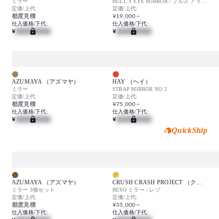
ミラー
BULL’S EYE MIRROR / ブルズ アイ ミラー
定価/上代:
定価/上代:
都度見積
¥19,000 ~
仕入価格/下代:
仕入価格/下代:
¥
¥
AZUMAYA （アズマヤ）
HAY （ヘイ）
ミラー
STRAP MIRROR NO 2
定価/上代:
定価/上代:
都度見積
¥75,000 ~
仕入価格/下代:
仕入価格/下代:
¥
¥
QuickShip
AZUMAYA （アズマヤ）
CRUSH CRASH PROJECT （クラッシュクラッシュプロジェクト）
ミラー 3個セット
RESO ミラー / レゾ
定価/上代:
定価/上代:
都度見積
¥35,000 ~
仕入価格/下代:
仕入価格/下代: