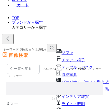
カート
TOP
ブランドから探す
カテゴリーから探す
ソファ
画像検索
外部サイトの商品をカートに追加
チェア・椅子
他のサイトで見つけた商品ページのURLを貼り付けて、カートに追加できます
テーブル・デスク
一覧へ戻る
AZUMAYA
インテリア雑貨
ミラー
収納家具
ミラー
パーソナルブース・集中ブ
オフィスアクセサリー・備
インテリア雑貨
1 / 3
ミラー
ライト・照明