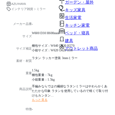
ガーデン・屋外
AZUMAYA
インテリア雑貨
ミラー
キッズ家具
生活家電
メーカー品番
-
キッチン家電
ベッド・寝具
W600 D30 H600mm
サイズ
建具
梱包サイズ：W640 D630 H270
アウトレット商品
サイズ補足
小箱サイズ：W620 D620 H50
ラタン ラッカー塗装 3mmミラー
素材・材質
1.5kg
重量
梱包重量：7kg
小箱重量：1.5kg
手編みならではの繊細なラタンミラーはやわらかくあ
商品説明
たたかな印象 ラタンを使用しているので軽くて取り付
けもカンタン
もっと見る
【注意事項】※色味は天然素材の為個体差があります
特徴
-
。ラタンは性質上、毛羽立ち、染み(導管や繊維)、割
れがある場合があります。