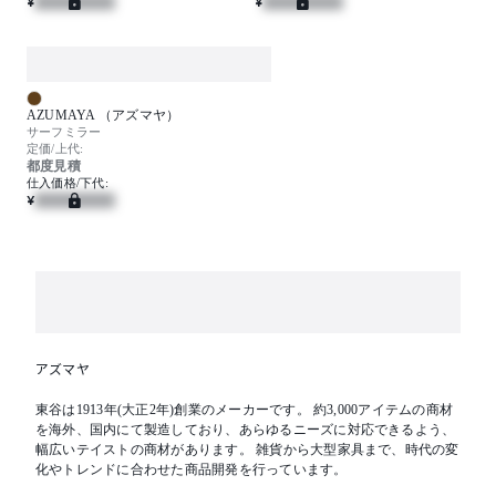
¥
¥
AZUMAYA （アズマヤ）
サーフミラー
定価/上代:
都度見積
仕入価格/下代:
¥
アズマヤ
東谷は1913年(大正2年)創業のメーカーです。 約3,000アイテムの商材
を海外、国内にて製造しており、あらゆるニーズに対応できるよう、
幅広いテイストの商材があります。 雑貨から大型家具まで、時代の変
化やトレンドに合わせた商品開発を行っています。