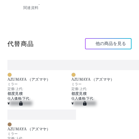
-
天然素材を使用しておりますのでご了承ください。
関連資料
代替商品
他の商品を見る
AZUMAYA （アズマヤ）
AZUMAYA （アズマヤ）
ミラー
ミラー
定価/上代:
定価/上代:
都度見積
都度見積
仕入価格/下代:
仕入価格/下代:
¥
¥
AZUMAYA （アズマヤ）
ミラー
定価/上代: