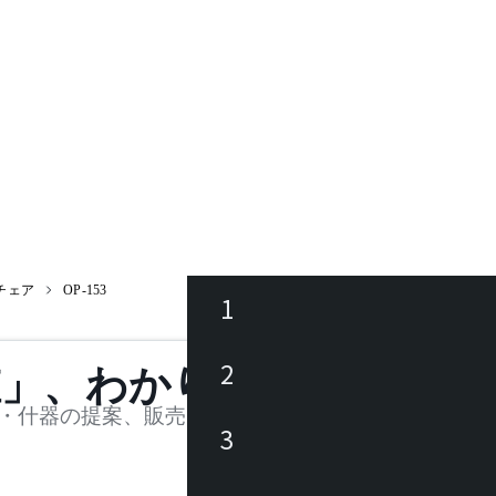
チェア
OP-153
1
ース
2
値」、わかります。
品
・什器の提案、販売を行う法人様および個人事業主
3