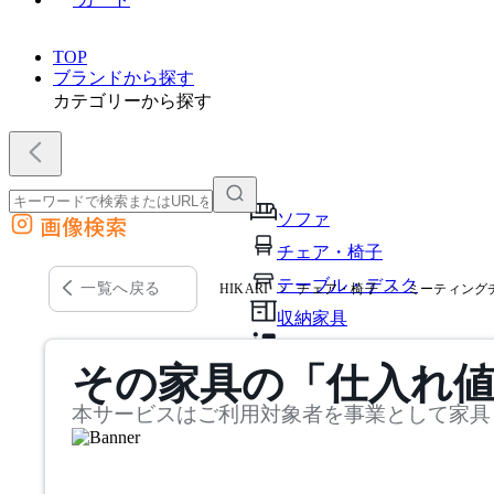
TOP
ブランドから探す
カテゴリーから探す
ソファ
画像検索
外部サイトの商品をカートに追加
チェア・椅子
他のサイトで見つけた商品ページのURLを貼り付けて、カートに追加できます
テーブル・デスク
一覧へ戻る
HIKARI
チェア・椅子
ミーティング
収納家具
パーソナルブース・集中ブ
その家具の「仕入れ
オフィスアクセサリー・備
本サービスはご利用対象者を事業として家具
インテリア雑貨
ライト・照明
ガーデン・屋外