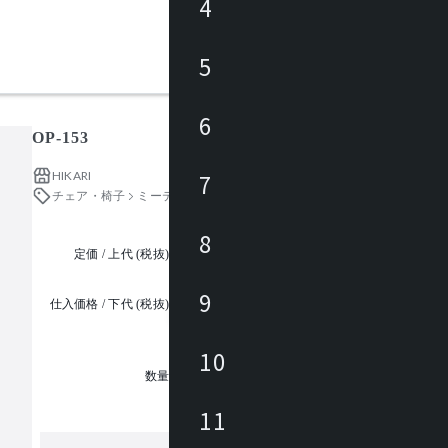
4
5
6
OP-153
HIKARI
7
チェア・椅子
ミーティングチェア
8
定価 / 上代 (税抜)
都度見積
9
仕入価格 / 下代 (税抜)
¥
10
1
数量
11