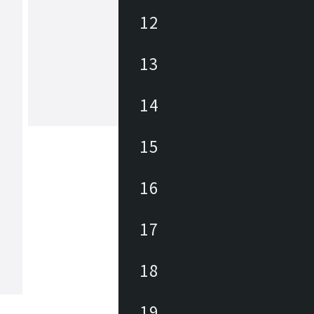
12
ヒカリ
13
あらゆる商業空間のニーズ・課題に合
レンドを外さない豊富なデザインの家
底した品質管理に加えて、家具類のメ
ナンスを積極的に行い、廃棄・買換え
14
トロールして環境にも優しく、家具に
もっと見る
長期的なランニングコストを削減しま
々なパブリックスペースを家具を通じ
15
力と対応力で貢献します。
16
17
18
19