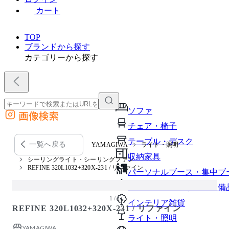
カート
TOP
ブランドから探す
カテゴリーから探す
ソファ
画像検索
外部サイトの商品をカートに追加
チェア・椅子
他のサイトで見つけた商品ページのURLを貼り付けて、カートに追加できます
テーブル・デスク
一覧へ戻る
YAMAGIWA
ライト・照明
収納家具
シーリングライト・シーリングファン
REFINE 320L1032+320X-231 / リファイン
パーソナルブース・集中ブ
オフィスアクセサリー・備
1 / 1
インテリア雑貨
REFINE 320L1032+320X-231 / リファイン
ライト・照明
YAMAGIWA