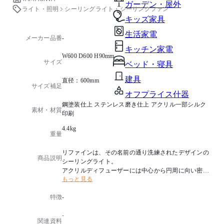
ガーデン・屋外
ライト・照明
シーリングライト・シーリングファン
キッズ家具
生活家電
メーカー品番
-
キッチン家電
W600 D600 H90mm
サイズ
ベッド・寝具
建具
直径：600mm
サイズ補足
オフプライス什器
鋼塗装仕上 ステンレス磨き仕上 アクリル一部シルク
素材・材質
印刷
4.4kg
重量
リファインは、その名前の通り洗練されたデザインの
商品説明
シーリングライト。
アクリルディフューザーには中心から円周に向い密度
もっと見る
を変えた幾何学模様を印刷。
輝度(眩しさ)を抑えつつ十分な光が広がるよう設計し
特徴
-
ています。
ディフューザーのエッジは光を受け輝き、豊かな光の
-
表現がモダンな空間を演出します。
関連資料