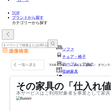
TOP
ブランドから探す
カテゴリーから探す
ソファ
画像検索
外部サイトの商品をカートに追加
チェア・椅子
他のサイトで見つけた商品ページのURLを貼り付けて、カートに追加できます
テーブル・デスク
一覧へ戻る
YAMAGIWA
ライト・照明
ダウンラ
収納家具
パーソナルブース・集中ブ
その家具の「仕入れ
オフィスアクセサリー・備
本サービスはご利用対象者を事業として家具
インテリア雑貨
ライト・照明
ガーデン・屋外