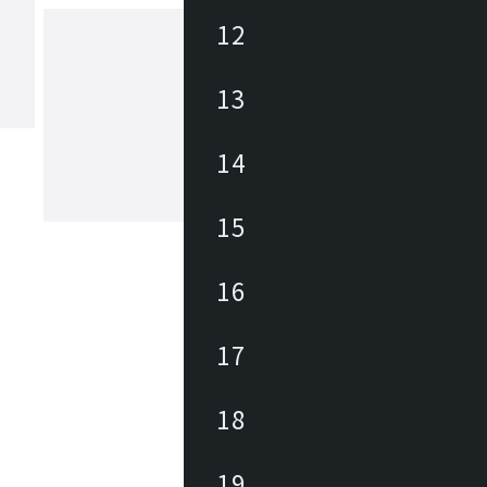
12
ヤマギワ
13
1923年の創業以来、日本の照明業界に
パイオニアとして革新的な照明器具・
14
追求してきました。「The Art of Light
もと、美しい暮らしと社会の実現に向
が生み出す美しい情緒的価値を社会に
もっと見る
15
続けています。
16
17
18
19