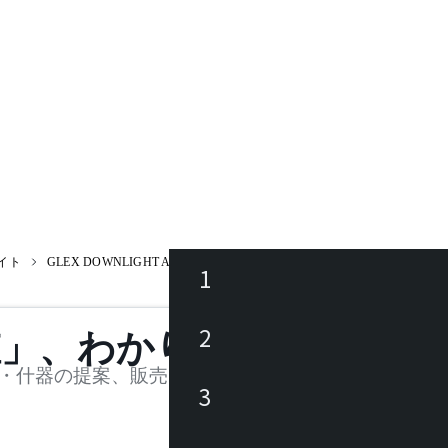
イト
GLEX DOWNLIGHT ADJUSTABLE 100 J571AN / グレックス ダウンライ
1
ース
2
値」、わかります。
品
・什器の提案、販売を行う法人様および個人事業主
3