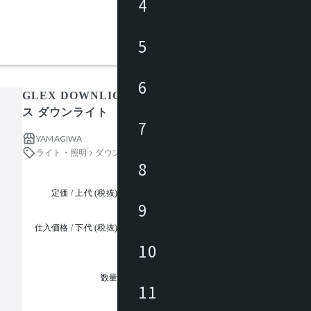
4
5
6
GLEX DOWNLIGHT ADJUSTABLE 100 J571AN /
ス ダウンライト
7
YAMAGIWA
ライト・照明
ダウンライト
8
定価 / 上代 (税抜)
都度見積
9
仕入価格 / 下代 (税抜)
¥
10
1
数量
11